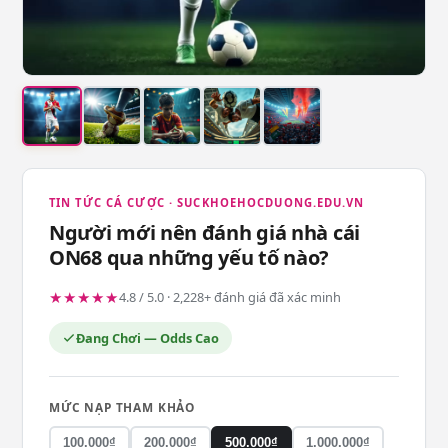
TIN TỨC CÁ CƯỢC · SUCKHOEHOCDUONG.EDU.VN
Người mới nên đánh giá nhà cái
ON68 qua những yếu tố nào?
★★★★★
4.8 / 5.0 · 2,228+ đánh giá đã xác minh
Đang Chơi — Odds Cao
MỨC NẠP THAM KHẢO
100.000₫
200.000₫
500.000₫
1.000.000₫