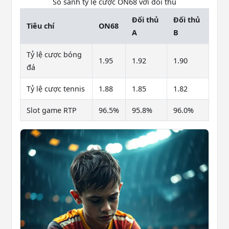
So sánh tỷ lệ cược ON68 với đối thủ
Đối thủ
Đối thủ
Tiêu chí
ON68
A
B
Tỷ lệ cược bóng
1.95
1.92
1.90
đá
Tỷ lệ cược tennis
1.88
1.85
1.82
Slot game RTP
96.5%
95.8%
96.0%