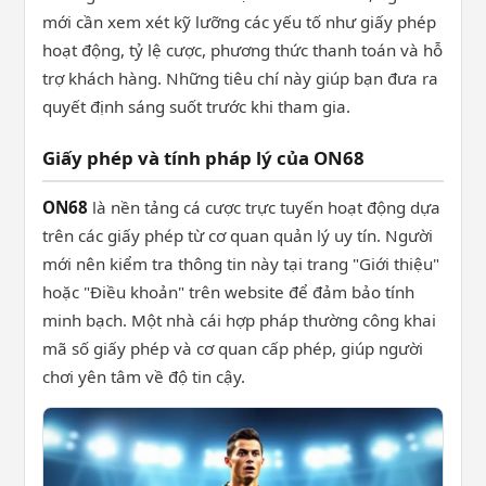
mới cần xem xét kỹ lưỡng các yếu tố như giấy phép
hoạt động, tỷ lệ cược, phương thức thanh toán và hỗ
trợ khách hàng. Những tiêu chí này giúp bạn đưa ra
quyết định sáng suốt trước khi tham gia.
Giấy phép và tính pháp lý của ON68
ON68
là nền tảng cá cược trực tuyến hoạt động dựa
trên các giấy phép từ cơ quan quản lý uy tín. Người
mới nên kiểm tra thông tin này tại trang "Giới thiệu"
hoặc "Điều khoản" trên website để đảm bảo tính
minh bạch. Một nhà cái hợp pháp thường công khai
mã số giấy phép và cơ quan cấp phép, giúp người
chơi yên tâm về độ tin cậy.