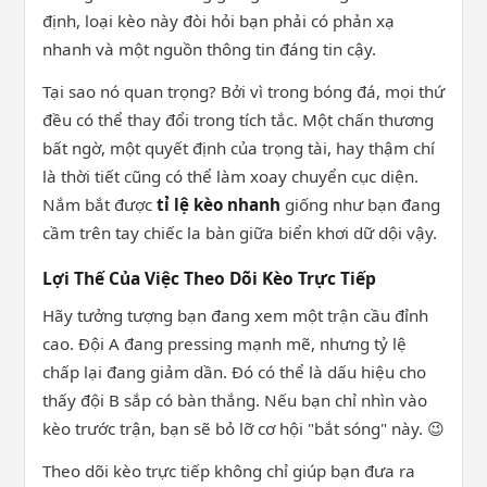
định, loại kèo này đòi hỏi bạn phải có phản xạ
nhanh và một nguồn thông tin đáng tin cậy.
Tại sao nó quan trọng? Bởi vì trong bóng đá, mọi thứ
đều có thể thay đổi trong tích tắc. Một chấn thương
bất ngờ, một quyết định của trọng tài, hay thậm chí
là thời tiết cũng có thể làm xoay chuyển cục diện.
Nắm bắt được
tỉ lệ kèo nhanh
giống như bạn đang
cầm trên tay chiếc la bàn giữa biển khơi dữ dội vậy.
Lợi Thế Của Việc Theo Dõi Kèo Trực Tiếp
Hãy tưởng tượng bạn đang xem một trận cầu đỉnh
cao. Đội A đang pressing mạnh mẽ, nhưng tỷ lệ
chấp lại đang giảm dần. Đó có thể là dấu hiệu cho
thấy đội B sắp có bàn thắng. Nếu bạn chỉ nhìn vào
kèo trước trận, bạn sẽ bỏ lỡ cơ hội "bắt sóng" này. 😉
Theo dõi kèo trực tiếp không chỉ giúp bạn đưa ra