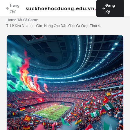
Trang
Đăng
suckhoehocduong.edu.vn
.
Chủ
Ký
Home
›
Tất Cả Game
›
Tỉ Lệ Kèo Nhanh – Cẩm Nang Cho Dân Chơi Cá Cược Thời 4.