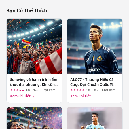
Bạn Có Thể Thích
Sunwing và hành trình ẩm
ALO77 – Thương Hiệu Cá
thực địa phương: Khi công
Cược Đạt Chuẩn Quốc Tế
nghệ kết nối hương vị quê
Tại alo77.games: Góc Nhìn
★★★★★
4.8 · 2605+ lượt xem
★★★★★
4.8 · 2852+ lượt xem
nhà
Thực Tế Từ Người Dùng Lâu
Xem Chi Tiết →
Xem Chi Tiết →
Năm