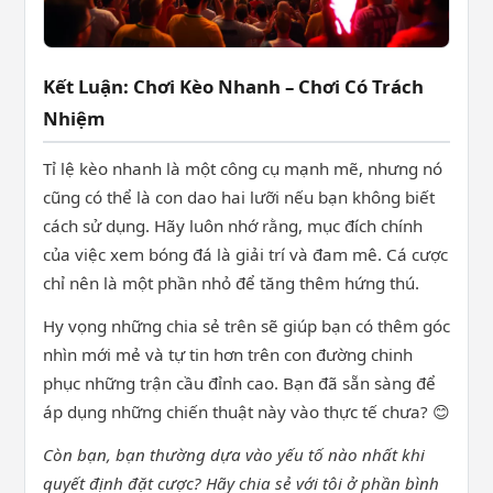
Kết Luận: Chơi Kèo Nhanh – Chơi Có Trách
Nhiệm
Tỉ lệ kèo nhanh là một công cụ mạnh mẽ, nhưng nó
cũng có thể là con dao hai lưỡi nếu bạn không biết
cách sử dụng. Hãy luôn nhớ rằng, mục đích chính
của việc xem bóng đá là giải trí và đam mê. Cá cược
chỉ nên là một phần nhỏ để tăng thêm hứng thú.
Hy vọng những chia sẻ trên sẽ giúp bạn có thêm góc
nhìn mới mẻ và tự tin hơn trên con đường chinh
phục những trận cầu đỉnh cao. Bạn đã sẵn sàng để
áp dụng những chiến thuật này vào thực tế chưa? 😊
Còn bạn, bạn thường dựa vào yếu tố nào nhất khi
quyết định đặt cược? Hãy chia sẻ với tôi ở phần bình