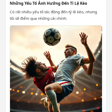
Những Yếu Tố Ảnh Hưởng Đến Tỉ Lệ Kèo
Có rất nhiều yếu tố tác động đến tỷ lệ kèo, nhưng
tôi sẽ điểm qua những cái chính: