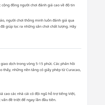
 cộng đồng người chơi đánh giá cao về độ tin
cáo, người chơi thông minh luôn đánh giá qua
đã giúp lọc ra những sân chơi chất lượng. Hãy
t giao dịch trong vòng 5-15 phút. Các phản hồi
cho thấy, những nền tảng có giấy phép từ Curacao,
 cao các nhà cái có đội ngũ hỗ trợ tiếng Việt,
vấn đề triệt để ngay lần đầu tiên.