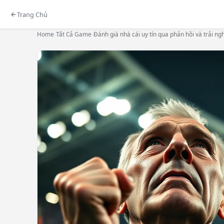
Trang Chủ
Home
›
Tất Cả Game
›
Đánh giá nhà cái uy tín qua phản hồi và trải n