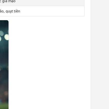
c giả mạo
ảo, quỵt tiền