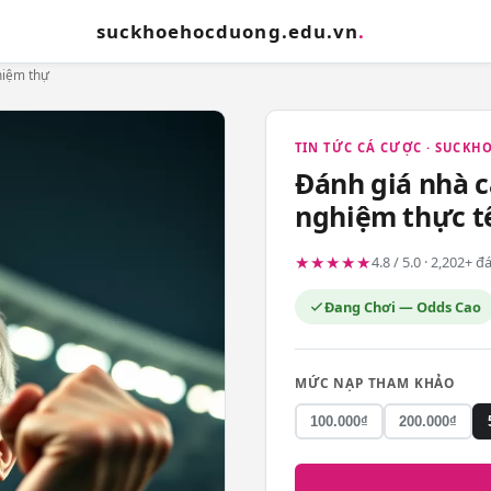
suckhoehocduong.edu.vn
.
ghiệm thự
TIN TỨC CÁ CƯỢC · SUCK
Đánh giá nhà cá
nghiệm thực t
★★★★★
4.8 / 5.0 · 2,202+ 
Đang Chơi — Odds Cao
MỨC NẠP THAM KHẢO
100.000₫
200.000₫