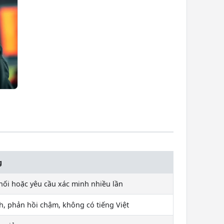
g
chối hoặc yêu cầu xác minh nhiều lần
h, phản hồi chậm, không có tiếng Việt