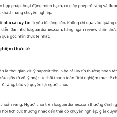
ến hợp pháp, hoạt động minh bạch, có giấy phép rõ ràng và được
c khách hàng chuyên nghiệp.
ột
nhà cái uy tín
là yếu tố sống còn. Không chỉ dựa vào quảng 
ác diễn đàn như losguardianes.com, hàng ngàn review chân thực 
 qua góc nhìn thực tế nhất.
nghiệm thực tế
 là thời gian xử lý nạp/rút tiền. Nhà cái uy tín thường hoàn tấ
cầu giấy tờ vô lý hoặc từ chối thanh toán. Trải nghiệm thực tế 
rõ ràng, bảo vệ quyền lợi người chơi.
êu chuẩn vàng. Người chơi trên losguardianes.com thường đánh giá
hồi tích cực thường nhắc đến thái độ chuyên nghiệp, giải quyết 