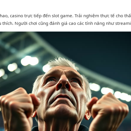
hao, casino trực tiếp đến slot game. Trải nghiệm thực tế cho th
u thích. Người chơi cũng đánh giá cao các tính năng như streami