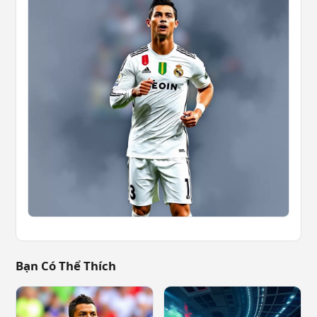
Bạn Có Thể Thích