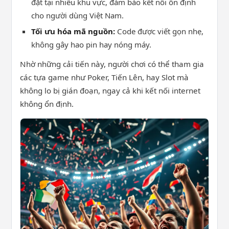
đặt tại nhiều khu vực, đảm bảo kết nối ổn định
cho người dùng Việt Nam.
Tối ưu hóa mã nguồn:
Code được viết gọn nhẹ,
không gây hao pin hay nóng máy.
Nhờ những cải tiến này, người chơi có thể tham gia
các tựa game như Poker, Tiến Lên, hay Slot mà
không lo bị gián đoạn, ngay cả khi kết nối internet
không ổn định.