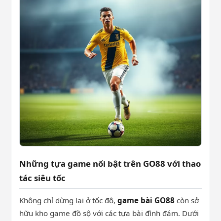
Những tựa game nổi bật trên GO88 với thao
tác siêu tốc
Không chỉ dừng lại ở tốc độ,
game bài GO88
còn sở
hữu kho game đồ sộ với các tựa bài đình đám. Dưới