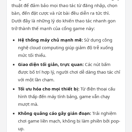
thuật để đảm bảo mọi thao tác từ đăng nhập, chọn
bàn, đến đặt cược và rút bài đều diễn ra tức thì.
Dưới đây là những lý do khiến thao tác nhanh gọn
trở thành thế mạnh của cổng game này:
Hệ thống máy chủ mạnh mẽ:
Sử dụng công
nghệ cloud computing giúp giảm độ trễ xuống
mức tối thiểu.
Giao diện tối giản, trực quan:
Các nút bấm
được bố trí hợp lý, người chơi dễ dàng thao tác chỉ
với một lần chạm.
Tối ưu hóa cho mọi thiết bị:
Từ điện thoại cấu
hình thấp đến máy tính bảng, game vẫn chạy
mượt mà.
Không quảng cáo gây gián đoạn:
Trải nghiệm
chơi game liền mạch, không bị làm phiền bởi pop-
up.