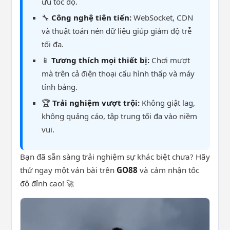
ưu tốc độ.
🔧
Công nghệ tiên tiến:
WebSocket, CDN
và thuật toán nén dữ liệu giúp giảm độ trễ
tối đa.
📱
Tương thích mọi thiết bị:
Chơi mượt
mà trên cả điện thoại cấu hình thấp và máy
tính bảng.
🏆
Trải nghiệm vượt trội:
Không giật lag,
không quảng cáo, tập trung tối đa vào niềm
vui.
Bạn đã sẵn sàng trải nghiệm sự khác biệt chưa? Hãy
thử ngay một ván bài trên
GO88
và cảm nhận tốc
độ đỉnh cao! 🚀