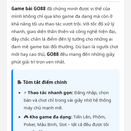
Game bài GO88
đã chứng minh được vị thế của
mình không chỉ qua kho game đa dạng mà còn ở
khả năng tối ưu thao tác vượt trội. Với tốc độ xử lý
nhanh, giao diện thân thiện và công nghệ hiện đại,
đây chắc chắn là điểm đến lý tưởng cho những ai
đam mê game bài đổi thưởng. Dù bạn là người chơi
mới hay cao thủ,
GO88
đều mang đến những giây
phút giải trí trọn vẹn nhất.
📝 Tóm tắt điểm chính
⚡
Thao tác nhanh gọn:
Đăng nhập, chọn
bàn và chơi chỉ trong vài giây nhờ hệ thống
máy chủ mạnh mẽ.
🎮
Kho game đa dạng:
Tiến Lên, Phỏm,
Poker, Mậu Binh, Slot – tất cả đều được tối