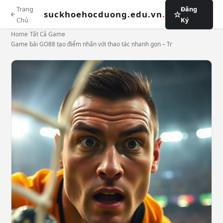
Trang
Đăng
suckhoehocduong.edu.vn
.
Chủ
Ký
Home
›
Tất Cả Game
›
Game bài GO88 tạo điểm nhấn với thao tác nhanh gọn – Tr