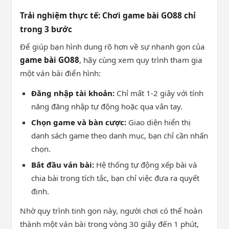
Trải nghiệm thực tế: Chơi game bài GO88 chỉ
trong 3 bước
Để giúp bạn hình dung rõ hơn về sự nhanh gọn của
game bài GO88
, hãy cùng xem quy trình tham gia
một ván bài điển hình:
Đăng nhập tài khoản:
Chỉ mất 1-2 giây với tính
năng đăng nhập tự động hoặc qua vân tay.
Chọn game và bàn cược:
Giao diện hiển thị
danh sách game theo danh mục, bạn chỉ cần nhấn
chọn.
Bắt đầu ván bài:
Hệ thống tự động xếp bài và
chia bài trong tích tắc, bạn chỉ việc đưa ra quyết
định.
Nhờ quy trình tinh gọn này, người chơi có thể hoàn
thành một ván bài trong vòng 30 giây đến 1 phút,