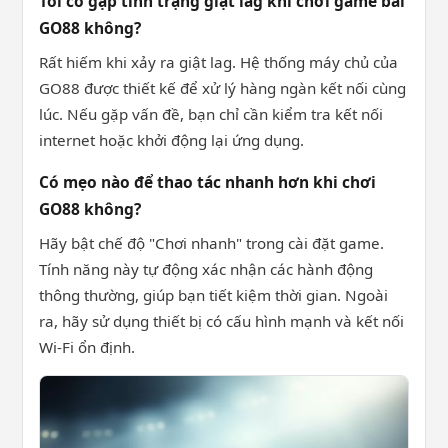
Tôi có gặp tình trạng giật lag khi chơi game bài
GO88 không?
Rất hiếm khi xảy ra giật lag. Hệ thống máy chủ của
GO88 được thiết kế để xử lý hàng ngàn kết nối cùng
lúc. Nếu gặp vấn đề, bạn chỉ cần kiểm tra kết nối
internet hoặc khởi động lại ứng dụng.
Có mẹo nào để thao tác nhanh hơn khi chơi
GO88 không?
Hãy bật chế độ "Chơi nhanh" trong cài đặt game.
Tính năng này tự động xác nhận các hành động
thông thường, giúp bạn tiết kiệm thời gian. Ngoài
ra, hãy sử dụng thiết bị có cấu hình mạnh và kết nối
Wi-Fi ổn định.