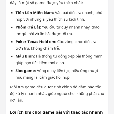
đây là một số game được yêu thích nhất:
Tiến Lên Miền Nam:
Ván bài diễn ra nhanh, phù
hợp với những ai yêu thích sự kịch tính.
Phỏm (Tá Lả):
Yêu cầu tư duy nhanh nhạy, thao
tác gửi bài và ăn bài được tối ưu.
Poker Texas Hold'em:
Các vòng cược diễn ra
trơn tru, không chậm trễ.
Mậu Binh:
Hệ thống tự động xếp bài thông minh,
giúp bạn tiết kiệm thời gian.
Slot game:
Vòng quay liên tục, hiệu ứng mượt
mà, mang lại cảm giác hồi hộp.
Mỗi tựa game đều được tinh chỉnh để đảm bảo tốc
độ xử lý nhanh nhất, giúp người chơi không phải chờ
đợi lâu.
Lợi ích khi chơi game bài với thao tác nhanh