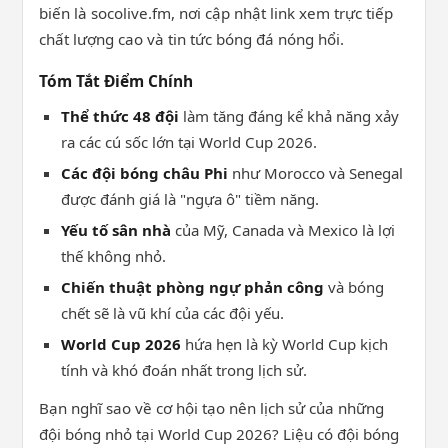
biến là socolive.fm, nơi cập nhật link xem trực tiếp
chất lượng cao và tin tức bóng đá nóng hổi.
Tóm Tắt Điểm Chính
Thể thức 48 đội
làm tăng đáng kể khả năng xảy
ra các cú sốc lớn tại World Cup 2026.
Các đội bóng châu Phi
như Morocco và Senegal
được đánh giá là "ngựa ô" tiềm năng.
Yếu tố sân nhà
của Mỹ, Canada và Mexico là lợi
thế không nhỏ.
Chiến thuật phòng ngự phản công
và bóng
chết sẽ là vũ khí của các đội yếu.
World Cup 2026
hứa hẹn là kỳ World Cup kịch
tính và khó đoán nhất trong lịch sử.
Bạn nghĩ sao về cơ hội tạo nên lịch sử của những
đội bóng nhỏ tại World Cup 2026? Liệu có đội bóng