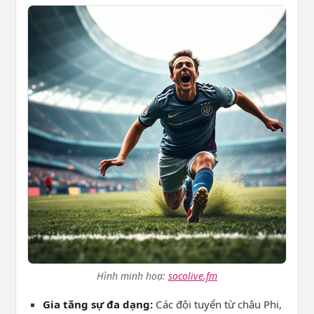
Hình minh hoạ:
socolive.fm
Gia tăng sự đa dạng:
Các đội tuyển từ châu Phi,