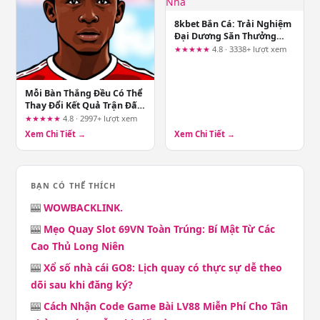
8kbet Bắn Cá: Trải Nghiệm
Đại Dương Săn Thưởng
Đỉnh Cao Ngay Tại Nhà
★★★★★
4.8 · 3338+ lượt xem
Mỗi Bàn Thắng Đều Có Thể
Thay Đổi Kết Quả Trận Đấu:
Góc Nhìn Của Một Gamer
★★★★★
4.8 · 2997+ lượt xem
Xem Chi Tiết →
Xem Chi Tiết →
BẠN CÓ THỂ THÍCH
🎰
WOWBACKLINK.
🎰
Mẹo Quay Slot 69VN Toàn Trúng: Bí Mật Từ Các
Cao Thủ Long Niên
🎰
Xổ số nhà cái GO8: Lịch quay có thực sự dễ theo
dõi sau khi đăng ký?
🎰
Cách Nhận Code Game Bài LV88 Miễn Phí Cho Tân