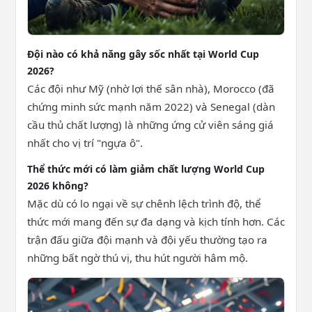
Đội nào có khả năng gây sốc nhất tại World Cup
2026?
Các đội như Mỹ (nhờ lợi thế sân nhà), Morocco (đã
chứng minh sức mạnh năm 2022) và Senegal (dàn
cầu thủ chất lượng) là những ứng cử viên sáng giá
nhất cho vị trí "ngựa ô".
Thể thức mới có làm giảm chất lượng World Cup
2026 không?
Mặc dù có lo ngại về sự chênh lệch trình độ, thể
thức mới mang đến sự đa dạng và kịch tính hơn. Các
trận đấu giữa đội mạnh và đội yếu thường tạo ra
những bất ngờ thú vị, thu hút người hâm mộ.