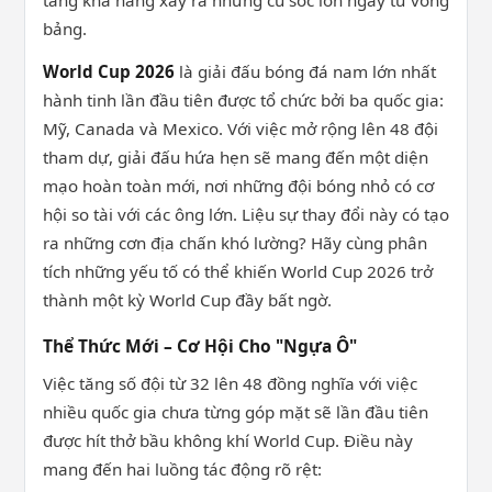
tăng khả năng xảy ra những cú sốc lớn ngay từ vòng
bảng.
World Cup 2026
là giải đấu bóng đá nam lớn nhất
hành tinh lần đầu tiên được tổ chức bởi ba quốc gia:
Mỹ, Canada và Mexico. Với việc mở rộng lên 48 đội
tham dự, giải đấu hứa hẹn sẽ mang đến một diện
mạo hoàn toàn mới, nơi những đội bóng nhỏ có cơ
hội so tài với các ông lớn. Liệu sự thay đổi này có tạo
ra những cơn địa chấn khó lường? Hãy cùng phân
tích những yếu tố có thể khiến World Cup 2026 trở
thành một kỳ World Cup đầy bất ngờ.
Thể Thức Mới – Cơ Hội Cho "Ngựa Ô"
Việc tăng số đội từ 32 lên 48 đồng nghĩa với việc
nhiều quốc gia chưa từng góp mặt sẽ lần đầu tiên
được hít thở bầu không khí World Cup. Điều này
mang đến hai luồng tác động rõ rệt: