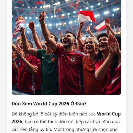
Đón Xem World Cup 2026 Ở Đâu?
Để không bỏ lỡ bất kỳ diễn biến nào của
World Cup
2026
, bạn có thể theo dõi trực tiếp các trận đấu qua
các nền tảng uy tín. Một trong những lựa chọn phổ