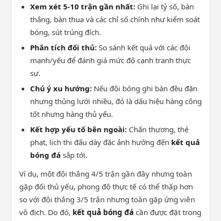
Xem xét 5-10 trận gần nhất:
Ghi lại tỷ số, bàn
thắng, bàn thua và các chỉ số chính như kiểm soát
bóng, sút trúng đích.
Phân tích đối thủ:
So sánh kết quả với các đội
mạnh/yếu để đánh giá mức độ cạnh tranh thực
sự.
Chú ý xu hướng:
Nếu đội bóng ghi bàn đều đặn
nhưng thủng lưới nhiều, đó là dấu hiệu hàng công
tốt nhưng hàng thủ yếu.
Kết hợp yếu tố bên ngoài:
Chấn thương, thẻ
phạt, lịch thi đấu dày đặc ảnh hưởng đến
kết quả
bóng đá
sắp tới.
Ví dụ, một đội thắng 4/5 trận gần đây nhưng toàn
gặp đối thủ yếu, phong độ thực tế có thể thấp hơn
so với đội thắng 3/5 trận nhưng toàn gặp ứng viên
vô địch. Do đó,
kết quả bóng đá
cần được đặt trong