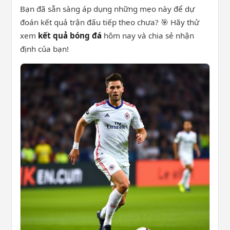
Bạn đã sẵn sàng áp dụng những mẹo này để dự
đoán kết quả trận đấu tiếp theo chưa? 🎯 Hãy thử
xem
kết quả bóng đá
hôm nay và chia sẻ nhận
định của bạn!