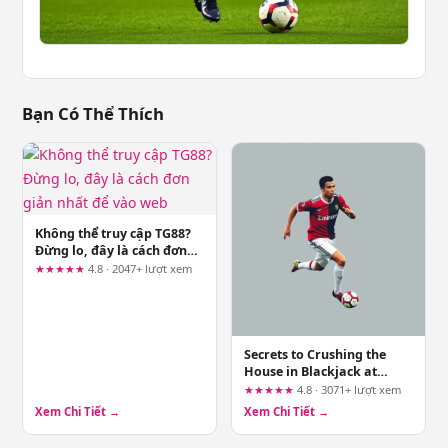
Bạn Có Thể Thích
Không thể truy cập TG88?
Đừng lo, đây là cách đơn
giản nhất để vào web
★★★★★
4.8 · 2047+ lượt xem
Secrets to Crushing the
House in Blackjack at
VIPWIN Casino: A Risk
★★★★★
4.8 · 3071+ lượt xem
Manager's Verification
Xem Chi Tiết →
Xem Chi Tiết →
Review