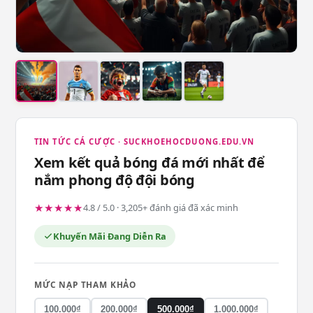
TIN TỨC CÁ CƯỢC · SUCKHOEHOCDUONG.EDU.VN
Xem kết quả bóng đá mới nhất để
nắm phong độ đội bóng
★★★★★
4.8 / 5.0 · 3,205+ đánh giá đã xác minh
Khuyến Mãi Đang Diễn Ra
MỨC NẠP THAM KHẢO
100.000₫
200.000₫
500.000₫
1.000.000₫