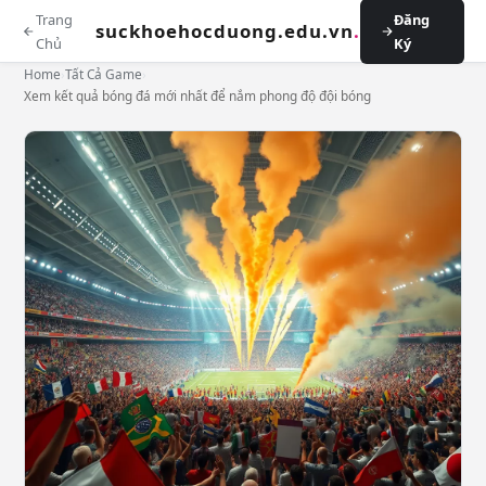
Trang
Đăng
suckhoehocduong.edu.vn
.
Chủ
Ký
Home
›
Tất Cả Game
›
Xem kết quả bóng đá mới nhất để nắm phong độ đội bóng