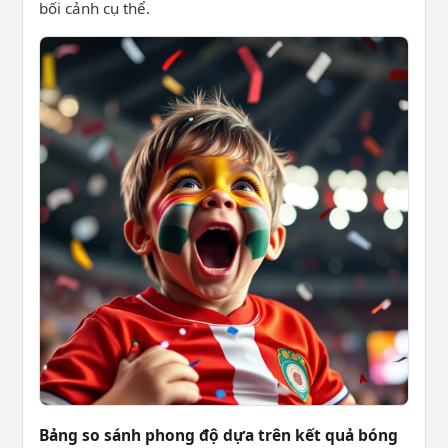
bối cảnh cụ thể.
Bảng so sánh phong độ dựa trên kết quả bóng