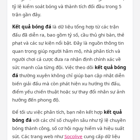
tỷ lệ kiểm soát bóng và thành tích đối đầu trong 5
trận gần đây.
Kết quả bóng đá
là dữ liệu tổng hợp từ các trận
đấu đã diễn ra, bao gồm tỷ số, cầu thủ ghi bàn, thẻ
phạt và các sự kiện nổi bật. Đây là nguồn thông tin
quan trọng giúp người hâm mộ, nhà phân tích và
người chơi cá cược đưa ra nhận định chính xác về
sức mạnh của từng đội. Việc theo dõi
kết quả bóng
đá
thường xuyên không chỉ giúp bạn cập nhật diễn
biến giải đấu mà còn phát hiện xu hướng thi đấu,
điểm yếu chiến thuật hoặc sự thay đổi nhân sự ảnh
hưởng đến phong độ.
Để tối ưu việc phân tích, bạn nên kết hợp
kết quả
bóng đá
với các chỉ số chuyên sâu như tỷ lệ chuyền
bóng thành công, số cơ hội nguy hiểm và hiệu suất
sút. Các trang web như
Socolive
cung cấp dữ liệu