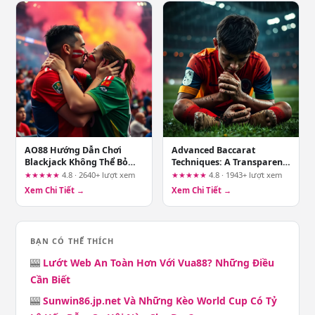
AO88 Hướng Dẫn Chơi
Advanced Baccarat
Blackjack Không Thể Bỏ
Techniques: A Transparent
Qua
Review of xx8.studio's
★★★★★
4.8 · 2640+ lượt xem
★★★★★
4.8 · 1943+ lượt xem
Platform
Xem Chi Tiết →
Xem Chi Tiết →
BẠN CÓ THỂ THÍCH
🎰
Lướt Web An Toàn Hơn Với Vua88? Những Điều
Cần Biết
🎰
Sunwin86.jp.net Và Những Kèo World Cup Có Tỷ