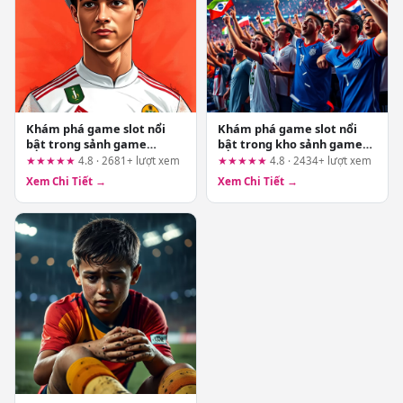
Khám phá game slot nổi
Khám phá game slot nổi
bật trong sảnh game
bật trong kho sảnh game
Goal123: luật chơi, xác suất
ML88: chọn trò theo vốn,
★★★★★
4.8 · 2681+ lượt xem
★★★★★
4.8 · 2434+ lượt xem
và cách quản lý vốn thông
không theo cảm tính
Xem Chi Tiết →
Xem Chi Tiết →
minh