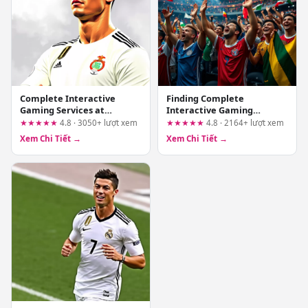
Complete Interactive
Finding Complete
Gaming Services at
Interactive Gaming
yhylc88.com: A Practical
Services: A UX Review of
★★★★★
4.8 · 3050+ lượt xem
★★★★★
4.8 · 2164+ lượt xem
Review
go99sv.com
Xem Chi Tiết →
Xem Chi Tiết →