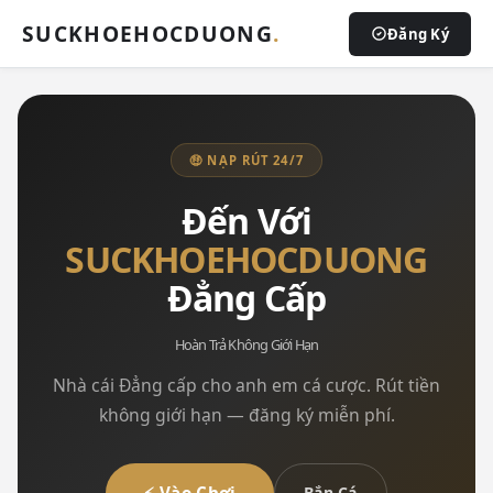
SUCKHOEHOCDUONG
.
Đăng Ký
🤑 NẠP RÚT 24/7
Đến Với
SUCKHOEHOCDUONG
Đẳng Cấp
Hoàn Trả Không Giới Hạn
Nhà cái Đẳng cấp cho anh em cá cược. Rút tiền
không giới hạn — đăng ký miễn phí.
Bắn Cá