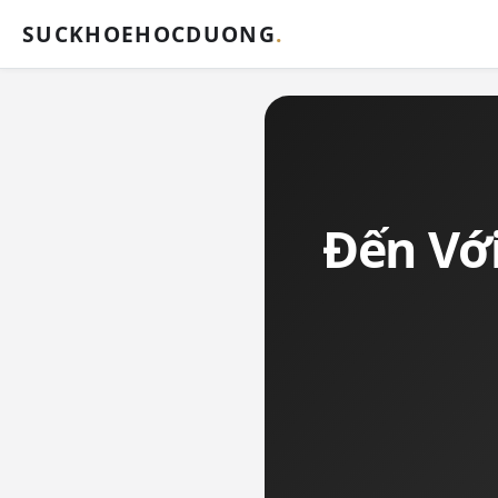
SUCKHOEHOCDUONG
.
Đến Vớ