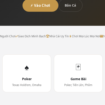
⚡ Vào Chơi
Bắn Cá
 Người Chơi
✅
Giao Dịch Minh Bạch
🏆
Nhà Cái Uy Tín
📱
Chơi Mọi Lúc Mọi Nơi
🎰
1
♠
🃏
Poker
Game Bài
Texas Hold'em, Omaha
Poker, Tiến Lên, Phỏm