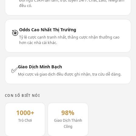
Đội ngũ CSKH tận tâm, trực tuyến 24/7. Chat, Zalo, Telegram
đều có.
Odds Cao Nhất Thị Trường
🎯
Tỷ lệ cược cạnh tranh nhất, thắng cược nhận thưởng cao
hơn các nhà cái khác.
Giao Dịch Minh Bạch
✅
Mọi cược và giao dịch đều được ghi nhận, tra cứu dễ dàng.
CON SỐ BIẾT NÓI
1000+
98%
Trò Chơi
Giao Dịch Thành
Công