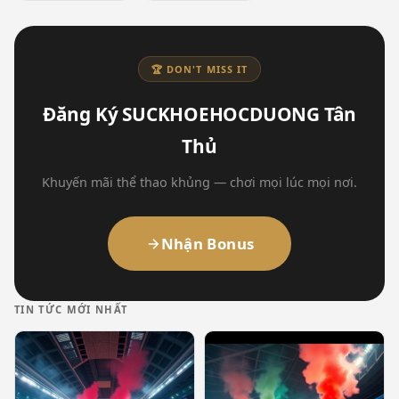
🏆 DON'T MISS IT
Đăng Ký SUCKHOEHOCDUONG Tân
Thủ
Khuyến mãi thể thao khủng — chơi mọi lúc mọi nơi.
Nhận Bonus
TIN TỨC MỚI NHẤT