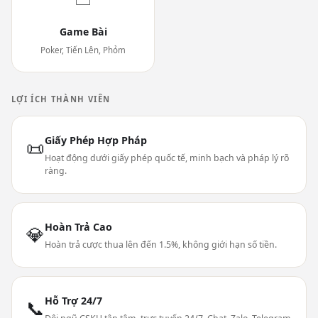
Game Bài
Poker, Tiến Lên, Phỏm
LỢI ÍCH THÀNH VIÊN
Giấy Phép Hợp Pháp
📜
Hoạt động dưới giấy phép quốc tế, minh bạch và pháp lý rõ
ràng.
Hoàn Trả Cao
💎
Hoàn trả cược thua lên đến 1.5%, không giới hạn số tiền.
Hỗ Trợ 24/7
📞