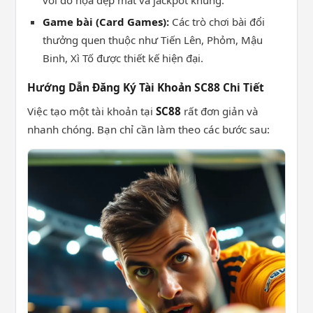
với đồ họa đẹp mắt và jackpot khủng.
Game bài (Card Games):
Các trò chơi bài đổi
thưởng quen thuộc như Tiến Lên, Phỏm, Mậu
Binh, Xì Tố được thiết kế hiện đại.
Hướng Dẫn Đăng Ký Tài Khoản SC88 Chi Tiết
Việc tạo một tài khoản tại
SC88
rất đơn giản và
nhanh chóng. Bạn chỉ cần làm theo các bước sau: