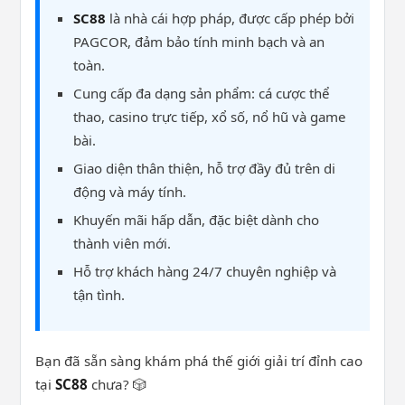
SC88
là nhà cái hợp pháp, được cấp phép bởi
PAGCOR, đảm bảo tính minh bạch và an
toàn.
Cung cấp đa dạng sản phẩm: cá cược thể
thao, casino trực tiếp, xổ số, nổ hũ và game
bài.
Giao diện thân thiện, hỗ trợ đầy đủ trên di
động và máy tính.
Khuyến mãi hấp dẫn, đặc biệt dành cho
thành viên mới.
Hỗ trợ khách hàng 24/7 chuyên nghiệp và
tận tình.
Bạn đã sẵn sàng khám phá thế giới giải trí đỉnh cao
tại
SC88
chưa? 🎲