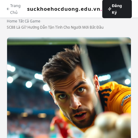
Trang
Đăng
suckhoehocduong.edu.vn
.
Chủ
Ký
Home
›
Tất Cả Game
›
SC88 Là Gì? Hướng Dẫn Tận Tình Cho Người Mới Bắt Đầu