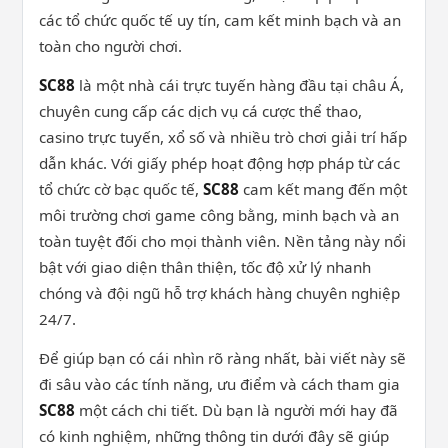
các tổ chức quốc tế uy tín, cam kết minh bạch và an
toàn cho người chơi.
SC88
là một nhà cái trực tuyến hàng đầu tại châu Á,
chuyên cung cấp các dịch vụ cá cược thể thao,
casino trực tuyến, xổ số và nhiều trò chơi giải trí hấp
dẫn khác. Với giấy phép hoạt động hợp pháp từ các
tổ chức cờ bạc quốc tế,
SC88
cam kết mang đến một
môi trường chơi game công bằng, minh bạch và an
toàn tuyệt đối cho mọi thành viên. Nền tảng này nổi
bật với giao diện thân thiện, tốc độ xử lý nhanh
chóng và đội ngũ hỗ trợ khách hàng chuyên nghiệp
24/7.
Để giúp bạn có cái nhìn rõ ràng nhất, bài viết này sẽ
đi sâu vào các tính năng, ưu điểm và cách tham gia
SC88
một cách chi tiết. Dù bạn là người mới hay đã
có kinh nghiệm, những thông tin dưới đây sẽ giúp