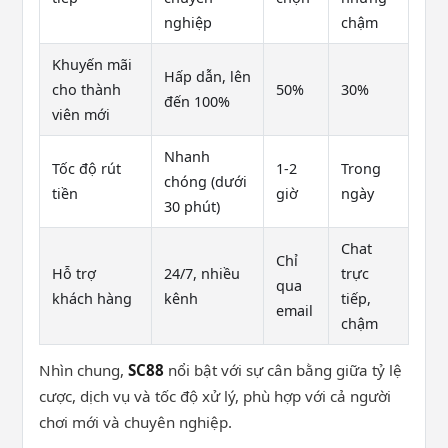
nghiệp
chậm
Khuyến mãi
Hấp dẫn, lên
cho thành
50%
30%
đến 100%
viên mới
Nhanh
Tốc độ rút
1-2
Trong
chóng (dưới
tiền
giờ
ngày
30 phút)
Chat
Chỉ
Hỗ trợ
24/7, nhiều
trực
qua
khách hàng
kênh
tiếp,
email
chậm
Nhìn chung,
SC88
nổi bật với sự cân bằng giữa tỷ lệ
cược, dịch vụ và tốc độ xử lý, phù hợp với cả người
chơi mới và chuyên nghiệp.