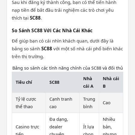
Sau khi đăng ký thành công, bạn có thể tiến hành
nạp tiền để bắt đầu trải nghiệm các trò chơi yêu
thích tại
SC88
.
So Sánh SC88 Với Các Nhà Cái Khác
Để giúp bạn có cái nhìn khách quan, dưới đây là
bảng so sánh
SC88
với một số nhà cái phổ biến khác
trên thị trường.
Bảng so sánh các tính năng chính của SC88 và đối thủ
Nhà
Nhà cái
Tiêu chí
SC88
cái A
B
Tỷ lệ cược
Cạnh tranh
Trung
Cao
thể thao
cao
bình
Đa dạng,
Nhiều
Casino trực
dealer
Ít lựa
bàn,
tiếp
chuyên
chọn
nhưng