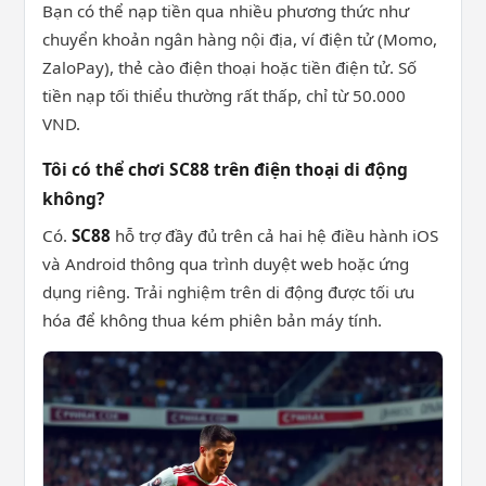
Bạn có thể nạp tiền qua nhiều phương thức như
chuyển khoản ngân hàng nội địa, ví điện tử (Momo,
ZaloPay), thẻ cào điện thoại hoặc tiền điện tử. Số
tiền nạp tối thiểu thường rất thấp, chỉ từ 50.000
VND.
Tôi có thể chơi SC88 trên điện thoại di động
không?
Có.
SC88
hỗ trợ đầy đủ trên cả hai hệ điều hành iOS
và Android thông qua trình duyệt web hoặc ứng
dụng riêng. Trải nghiệm trên di động được tối ưu
hóa để không thua kém phiên bản máy tính.