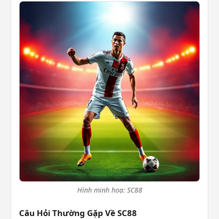
Hình minh hoạ: SC88
Câu Hỏi Thường Gặp Về SC88