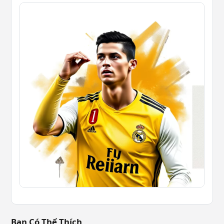
Bạn Có Thể Thích