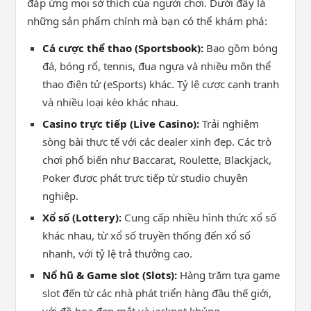
đáp ứng mọi sở thích của người chơi. Dưới đây là
những sản phẩm chính mà bạn có thể khám phá:
Cá cược thể thao (Sportsbook):
Bao gồm bóng
đá, bóng rổ, tennis, đua ngựa và nhiều môn thể
thao điện tử (eSports) khác. Tỷ lệ cược cạnh tranh
và nhiều loại kèo khác nhau.
Casino trực tiếp (Live Casino):
Trải nghiệm
sòng bài thực tế với các dealer xinh đẹp. Các trò
chơi phổ biến như Baccarat, Roulette, Blackjack,
Poker được phát trực tiếp từ studio chuyên
nghiệp.
Xổ số (Lottery):
Cung cấp nhiều hình thức xổ số
khác nhau, từ xổ số truyền thống đến xổ số
nhanh, với tỷ lệ trả thưởng cao.
Nổ hũ & Game slot (Slots):
Hàng trăm tựa game
slot đến từ các nhà phát triển hàng đầu thế giới,