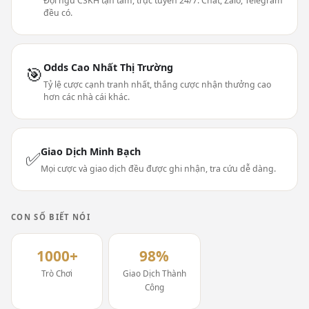
Đội ngũ CSKH tận tâm, trực tuyến 24/7. Chat, Zalo, Telegram
đều có.
Odds Cao Nhất Thị Trường
🎯
Tỷ lệ cược cạnh tranh nhất, thắng cược nhận thưởng cao
hơn các nhà cái khác.
Giao Dịch Minh Bạch
✅
Mọi cược và giao dịch đều được ghi nhận, tra cứu dễ dàng.
CON SỐ BIẾT NÓI
1000+
98%
Trò Chơi
Giao Dịch Thành
Công