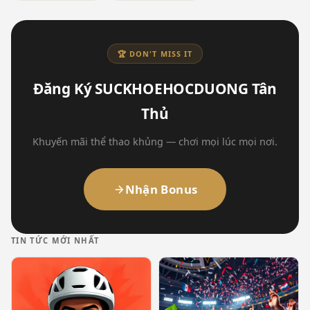
🏆 DON'T MISS IT
Đăng Ký SUCKHOEHOCDUONG Tân
Thủ
Khuyến mãi thể thao khủng — chơi mọi lúc mọi nơi.
Nhận Bonus
TIN TỨC MỚI NHẤT