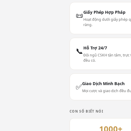
Giấy Phép Hợp Pháp
📜
Hoạt động dưới giấy phép qu
ràng.
Hỗ Trợ 24/7
📞
Đội ngũ CSKH tận tâm, trực 
đều có.
Giao Dịch Minh Bạch
✅
Mọi cược và giao dịch đều đ
CON SỐ BIẾT NÓI
1000+