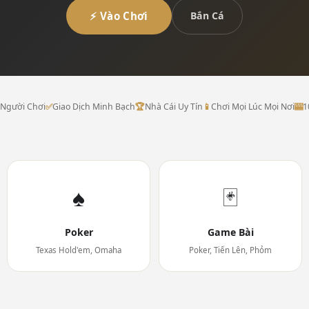
⚡ Vào Chơi
Bắn Cá
 Người Chơi
✅
Giao Dịch Minh Bạch
🏆
Nhà Cái Uy Tín
📱
Chơi Mọi Lúc Mọi Nơi
🎰
1
♠
🃏
Poker
Game Bài
Texas Hold'em, Omaha
Poker, Tiến Lên, Phỏm