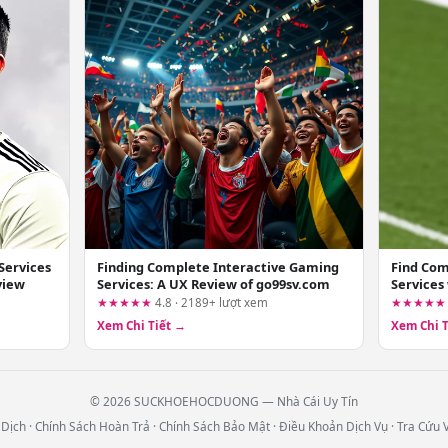
Services
Finding Complete Interactive Gaming
Find Com
view
Services: A UX Review of go99sv.com
Services
Before Y
★★★★★
4.8 · 2189+ lượt xem
★★★★
Xem Chi Tiết →
Xem Chi 
© 2026 SUCKHOEHOCDUONG — Nhà Cái Uy Tín
 Dịch
·
Chính Sách Hoàn Trả
·
Chính Sách Bảo Mật
·
Điều Khoản Dịch Vụ
·
Tra Cứu 