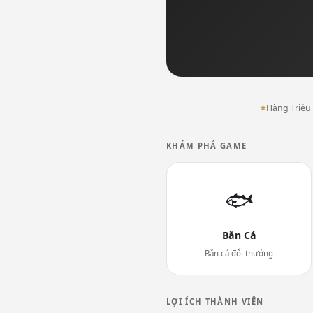
⭐
Hàng Triệu
KHÁM PHÁ GAME
🐟
Bắn Cá
Bắn cá đổi thưởng
LỢI ÍCH THÀNH VIÊN