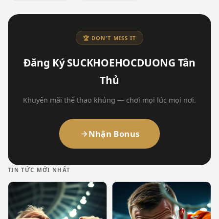
🏆 DON'T MISS IT
Đăng Ký SUCKHOEHOCDUONG Tân
Thủ
Khuyến mãi thể thao khủng — chơi mọi lúc mọi nơi.
Nhận Bonus
TIN TỨC MỚI NHẤT