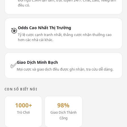
Đội ngũ CSKH tận tâm, trực tuyến 24/7. Chat, Zalo, Telegram
đều có.
Odds Cao Nhất Thị Trường
🎯
Tỷ lệ cược cạnh tranh nhất, thắng cược nhận thưởng cao
hơn các nhà cái khác.
Giao Dịch Minh Bạch
✅
Mọi cược và giao dịch đều được ghi nhận, tra cứu dễ dàng.
CON SỐ BIẾT NÓI
1000+
98%
Trò Chơi
Giao Dịch Thành
Công