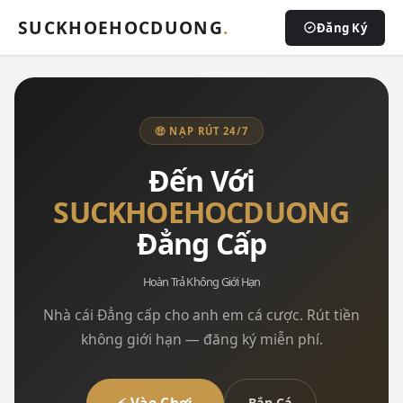
SUCKHOEHOCDUONG
.
Đăng Ký
🤑 NẠP RÚT 24/7
Đến Với
SUCKHOEHOCDUONG
Đẳng Cấp
Hoàn Trả Không Giới Hạn
Nhà cái Đẳng cấp cho anh em cá cược. Rút tiền
không giới hạn — đăng ký miễn phí.
Bắn Cá