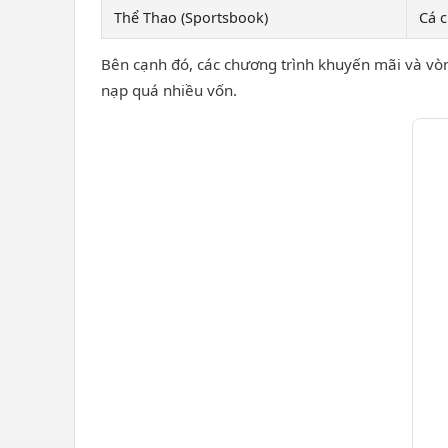
Thể Thao (Sportsbook)
Cá c
Bên cạnh đó, các chương trình khuyến mãi và vò
nạp quá nhiều vốn.