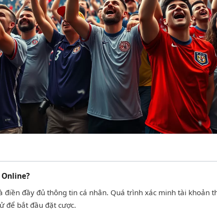
 Online?
à điền đầy đủ thông tin cá nhân. Quá trình xác minh tài khoản t
tử để bắt đầu đặt cược.