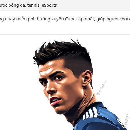
ược bóng đá, tennis, eSports
ng quay miễn phí thường xuyên được cập nhật, giúp người chơi