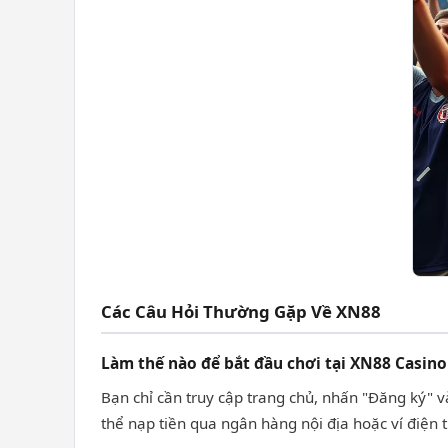
Các Câu Hỏi Thường Gặp Về XN88
Làm thế nào để bắt đầu chơi tại XN88 Casino
Bạn chỉ cần truy cập trang chủ, nhấn "Đăng ký" v
thể nạp tiền qua ngân hàng nội địa hoặc ví điện 