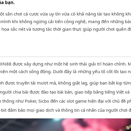
ủa bạn.
m một sân chơi cá cược vừa uy tín vừa có khả năng tái tạo không 
 mình khi không ngừng cải tiến công nghệ, mang đến những bàn 
đồ họa sắc nét và tương tác thời gian thực giúp người chơi quên 
N88 được xây dựng như một hệ sinh thái giải trí hoàn chỉnh. Mọi
iện một cách sống động. Dưới đây là những yếu tố cốt lõi tạo 
h được truyền tải mượt mà, không giật lag, giúp bạn bắt kịp từ
gười chia bài được đào tạo bài bản, giao tiếp bằng tiếng Việt và 
n thống như Poker, Sicbo đến các slot game hiện đại với chủ đề p
it đảm bảo mọi giao dịch và thông tin cá nhân của người chơi đ