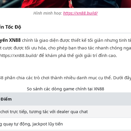
Hình minh hoạ:
https://xn88.build/
ến Tốc Độ
uyến XN88
chính là giao diện được thiết kế tối giản nhưng tinh 
đặt cược được tối ưu hóa, cho phép bạn thao tác nhanh chóng nga
ttps://xn88.build/ để khám phá thế giới giải trí đỉnh cao.
8 phân chia các trò chơi thành nhiều danh mục cụ thể. Dưới đâ
So sánh các dòng game chính tại XN88
 Điểm
chơi trực tiếp, tương tác với dealer qua chat
 quay tự động, Jackpot lũy tiến