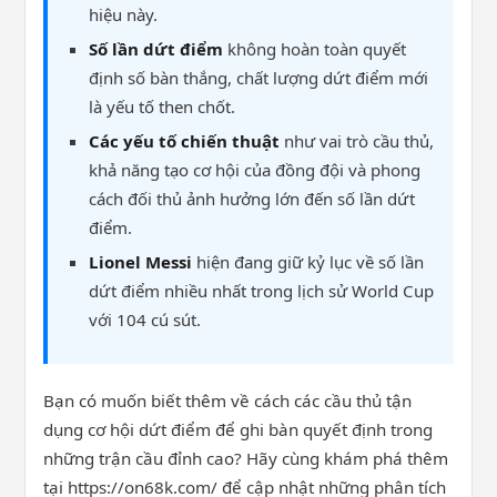
hiệu này.
Số lần dứt điểm
không hoàn toàn quyết
định số bàn thắng, chất lượng dứt điểm mới
là yếu tố then chốt.
Các yếu tố chiến thuật
như vai trò cầu thủ,
khả năng tạo cơ hội của đồng đội và phong
cách đối thủ ảnh hưởng lớn đến số lần dứt
điểm.
Lionel Messi
hiện đang giữ kỷ lục về số lần
dứt điểm nhiều nhất trong lịch sử World Cup
với 104 cú sút.
Bạn có muốn biết thêm về cách các cầu thủ tận
dụng cơ hội dứt điểm để ghi bàn quyết định trong
những trận cầu đỉnh cao? Hãy cùng khám phá thêm
tại https://on68k.com/ để cập nhật những phân tích