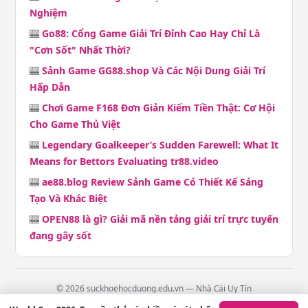
Nghiệm
🎰
Go88: Cổng Game Giải Trí Đỉnh Cao Hay Chỉ Là
"Cơn Sốt" Nhất Thời?
🎰
Sảnh Game GG88.shop Và Các Nội Dung Giải Trí
Hấp Dẫn
🎰
Chơi Game F168 Đơn Giản Kiếm Tiền Thật: Cơ Hội
Cho Game Thủ Việt
🎰
Legendary Goalkeeper’s Sudden Farewell: What It
Means for Bettors Evaluating tr88.video
🎰
ae88.blog Review Sảnh Game Có Thiết Kế Sáng
Tạo Và Khác Biệt
🎰
OPEN88 là gì? Giải mã nền tảng giải trí trực tuyến
đang gây sốt
© 2026 suckhoehocduong.edu.vn — Nhà Cái Uy Tín
Contact
·
Chính Sách Giao Dịch
·
Chính Sách Hoàn Trả
·
Chính Sách Bảo