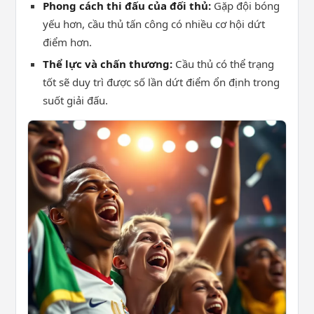
Phong cách thi đấu của đối thủ:
Gặp đội bóng
yếu hơn, cầu thủ tấn công có nhiều cơ hội dứt
điểm hơn.
Thể lực và chấn thương:
Cầu thủ có thể trạng
tốt sẽ duy trì được số lần dứt điểm ổn định trong
suốt giải đấu.