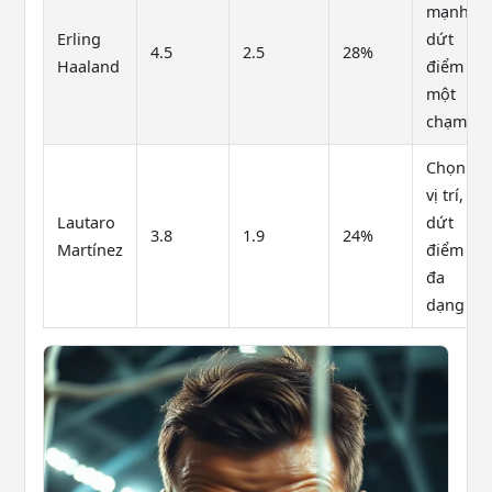
mạnh,
Erling
dứt
4.5
2.5
28%
Haaland
điểm
một
chạm
Chọn
vị trí,
Lautaro
dứt
3.8
1.9
24%
Martínez
điểm
đa
dạng