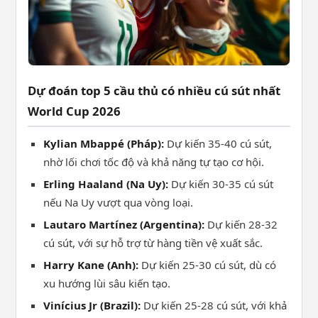
Dự đoán top 5 cầu thủ có nhiều cú sút nhất
World Cup 2026
Kylian Mbappé (Pháp):
Dự kiến 35-40 cú sút,
nhờ lối chơi tốc độ và khả năng tự tạo cơ hội.
Erling Haaland (Na Uy):
Dự kiến 30-35 cú sút
nếu Na Uy vượt qua vòng loại.
Lautaro Martínez (Argentina):
Dự kiến 28-32
cú sút, với sự hỗ trợ từ hàng tiền vệ xuất sắc.
Harry Kane (Anh):
Dự kiến 25-30 cú sút, dù có
xu hướng lùi sâu kiến tạo.
Vinícius Jr (Brazil):
Dự kiến 25-28 cú sút, với khả