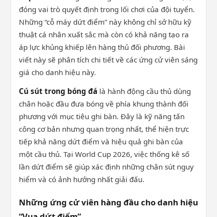
đóng vai trò quyết định trong lối chơi của đội tuyển.
Những “cỗ máy dứt điểm” này không chỉ sở hữu kỹ
thuật cá nhân xuất sắc mà còn có khả năng tạo ra
áp lực khủng khiếp lên hàng thủ đối phương. Bài
viết này sẽ phân tích chi tiết về các ứng cử viên sáng
giá cho danh hiệu này.
Cú sút trong bóng đá
là hành động cầu thủ dùng
chân hoặc đầu đưa bóng về phía khung thành đối
phương với mục tiêu ghi bàn. Đây là kỹ năng tấn
công cơ bản nhưng quan trọng nhất, thể hiện trực
tiếp khả năng dứt điểm và hiệu quả ghi bàn của
một cầu thủ. Tại World Cup 2026, việc thống kê số
lần dứt điểm sẽ giúp xác định những chân sút nguy
hiểm và có ảnh hưởng nhất giải đấu.
Những ứng cử viên hàng đầu cho danh hiệu
“Vua dứt điểm”