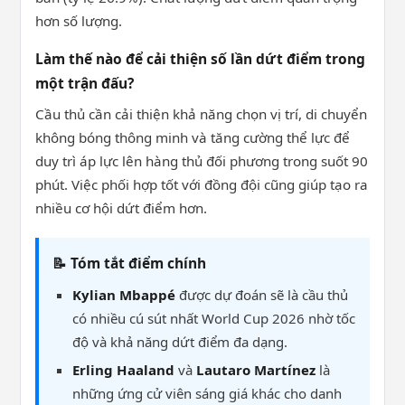
hơn số lượng.
Làm thế nào để cải thiện số lần dứt điểm trong
một trận đấu?
Cầu thủ cần cải thiện khả năng chọn vị trí, di chuyển
không bóng thông minh và tăng cường thể lực để
duy trì áp lực lên hàng thủ đối phương trong suốt 90
phút. Việc phối hợp tốt với đồng đội cũng giúp tạo ra
nhiều cơ hội dứt điểm hơn.
📝 Tóm tắt điểm chính
Kylian Mbappé
được dự đoán sẽ là cầu thủ
có nhiều cú sút nhất World Cup 2026 nhờ tốc
độ và khả năng dứt điểm đa dạng.
Erling Haaland
và
Lautaro Martínez
là
những ứng cử viên sáng giá khác cho danh