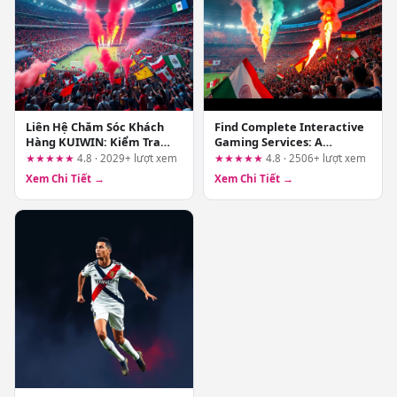
Liên Hệ Chăm Sóc Khách
Find Complete Interactive
Hàng KUIWIN: Kiểm Tra
Gaming Services: A
Thực Tế Theo Hành Trình
Balanced Look at
★★★★★
4.8 · 2029+ lượt xem
★★★★★
4.8 · 2506+ lượt xem
Người Dùng
uu88pai.com
Xem Chi Tiết →
Xem Chi Tiết →