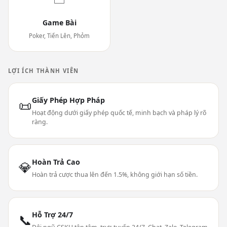
Game Bài
Poker, Tiến Lên, Phỏm
LỢI ÍCH THÀNH VIÊN
Giấy Phép Hợp Pháp
📜
Hoạt động dưới giấy phép quốc tế, minh bạch và pháp lý rõ
ràng.
Hoàn Trả Cao
💎
Hoàn trả cược thua lên đến 1.5%, không giới hạn số tiền.
Hỗ Trợ 24/7
📞