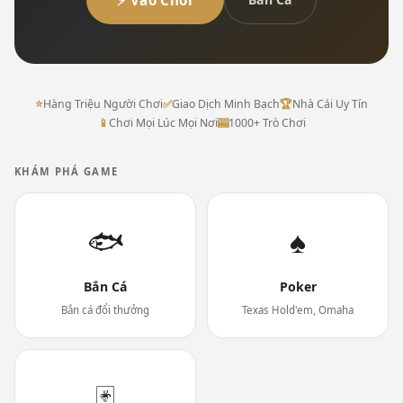
⚡ Vào Chơi
⭐
Hàng Triệu Người Chơi
✅
Giao Dịch Minh Bạch
🏆
Nhà Cái Uy Tín
📱
Chơi Mọi Lúc Mọi Nơi
🎰
1000+ Trò Chơi
KHÁM PHÁ GAME
🐟
♠
Bắn Cá
Poker
Bắn cá đổi thưởng
Texas Hold'em, Omaha
🃏