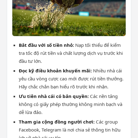
Bắt đầu với số tiền nhỏ:
Nạp tối thiểu để kiểm
tra tốc độ rút tiền và chất lượng dịch vụ trước khi
đầu tư lớn.
Đọc kỹ điều khoản khuyến mãi:
Nhiều nhà cái
yêu cầu vòng cược cao mới được rút tiền thưởng.
Hãy chắc chắn bạn hiểu rõ trước khi nhận.
Ưu tiên nhà cái có bản quyền:
Các nền tảng
không có giấy phép thường không minh bạch và
dễ lừa đảo.
Tham gia cộng đồng người chơi:
Các group
Facebook, Telegram là nơi chia sẻ thông tin hữu
ích về nhà cái uy tín.