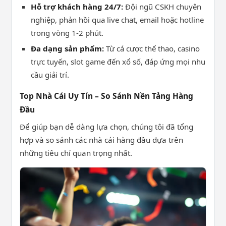
Hỗ trợ khách hàng 24/7:
Đội ngũ CSKH chuyên
nghiệp, phản hồi qua live chat, email hoặc hotline
trong vòng 1-2 phút.
Đa dạng sản phẩm:
Từ cá cược thể thao, casino
trực tuyến, slot game đến xổ số, đáp ứng mọi nhu
cầu giải trí.
Top Nhà Cái Uy Tín – So Sánh Nền Tảng Hàng
Đầu
Để giúp bạn dễ dàng lựa chọn, chúng tôi đã tổng
hợp và so sánh các nhà cái hàng đầu dựa trên
những tiêu chí quan trọng nhất.