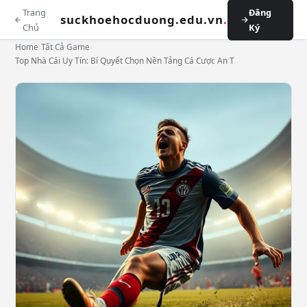
Trang
Đăng
suckhoehocduong.edu.vn
.
Chủ
Ký
Home
›
Tất Cả Game
›
Top Nhà Cái Uy Tín: Bí Quyết Chọn Nền Tảng Cá Cược An T