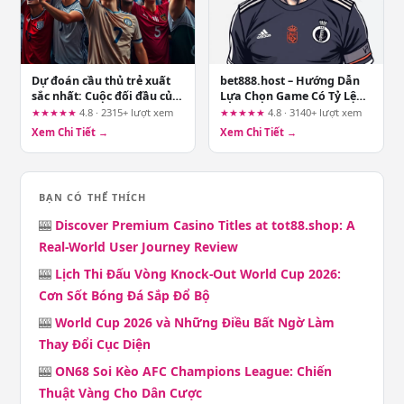
Dự đoán cầu thủ trẻ xuất
bet888.host – Hướng Dẫn
sắc nhất: Cuộc đối đầu của
Lựa Chọn Game Có Tỷ Lệ
các thần đồng
Trả Thưởng Cao
★★★★★
4.8 · 2315+ lượt xem
★★★★★
4.8 · 3140+ lượt xem
Xem Chi Tiết →
Xem Chi Tiết →
BẠN CÓ THỂ THÍCH
🎰
Discover Premium Casino Titles at tot88.shop: A
Real-World User Journey Review
🎰
Lịch Thi Đấu Vòng Knock-Out World Cup 2026:
Cơn Sốt Bóng Đá Sắp Đổ Bộ
🎰
World Cup 2026 và Những Điều Bất Ngờ Làm
Thay Đổi Cục Diện
🎰
ON68 Soi Kèo AFC Champions League: Chiến
Thuật Vàng Cho Dân Cược