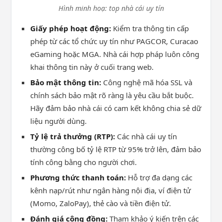
Hình minh hoạ: top nhà cái uy tín
Giấy phép hoạt động:
Kiểm tra thông tin cấp
phép từ các tổ chức uy tín như PAGCOR, Curacao
eGaming hoặc MGA. Nhà cái hợp pháp luôn công
khai thông tin này ở cuối trang web.
Bảo mật thông tin:
Công nghệ mã hóa SSL và
chính sách bảo mật rõ ràng là yêu cầu bắt buộc.
Hãy đảm bảo nhà cái có cam kết không chia sẻ dữ
liệu người dùng.
Tỷ lệ trả thưởng (RTP):
Các nhà cái uy tín
thường công bố tỷ lệ RTP từ 95% trở lên, đảm bảo
tính công bằng cho người chơi.
Phương thức thanh toán:
Hỗ trợ đa dạng các
kênh nạp/rút như ngân hàng nội địa, ví điện tử
(Momo, ZaloPay), thẻ cào và tiền điện tử.
Đánh giá cộng đồng:
Tham khảo ý kiến trên các