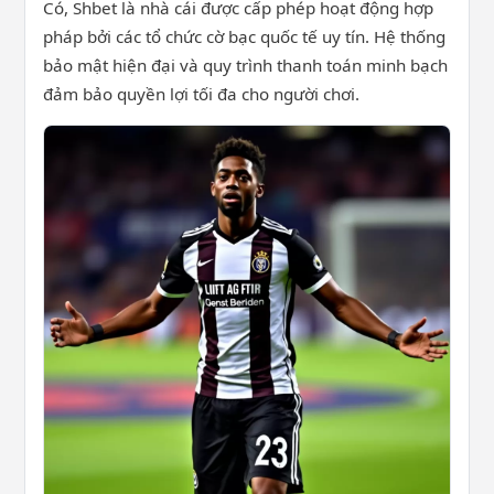
Có, Shbet là nhà cái được cấp phép hoạt động hợp
pháp bởi các tổ chức cờ bạc quốc tế uy tín. Hệ thống
bảo mật hiện đại và quy trình thanh toán minh bạch
đảm bảo quyền lợi tối đa cho người chơi.