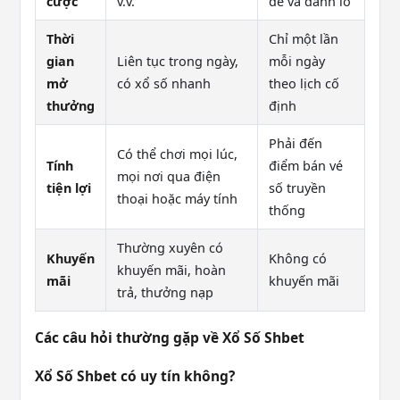
cược
v.v.
đề và đánh lô
Thời
Chỉ một lần
gian
Liên tục trong ngày,
mỗi ngày
mở
có xổ số nhanh
theo lịch cố
thưởng
định
Phải đến
Có thể chơi mọi lúc,
Tính
điểm bán vé
mọi nơi qua điện
tiện lợi
số truyền
thoại hoặc máy tính
thống
Thường xuyên có
Khuyến
Không có
khuyến mãi, hoàn
mãi
khuyến mãi
trả, thưởng nạp
Các câu hỏi thường gặp về Xổ Số Shbet
Xổ Số Shbet có uy tín không?