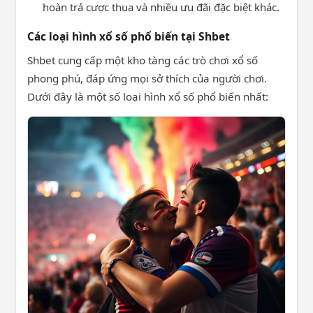
hoàn trả cược thua và nhiều ưu đãi đặc biệt khác.
Các loại hình xổ số phổ biến tại Shbet
Shbet cung cấp một kho tàng các trò chơi xổ số
phong phú, đáp ứng mọi sở thích của người chơi.
Dưới đây là một số loại hình xổ số phổ biến nhất: