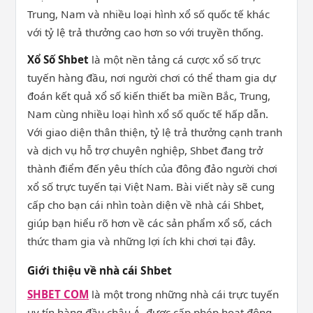
Trung, Nam và nhiều loại hình xổ số quốc tế khác
với tỷ lệ trả thưởng cao hơn so với truyền thống.
Xổ Số Shbet
là một nền tảng cá cược xổ số trực
tuyến hàng đầu, nơi người chơi có thể tham gia dự
đoán kết quả xổ số kiến thiết ba miền Bắc, Trung,
Nam cùng nhiều loại hình xổ số quốc tế hấp dẫn.
Với giao diện thân thiện, tỷ lệ trả thưởng cạnh tranh
và dịch vụ hỗ trợ chuyên nghiệp, Shbet đang trở
thành điểm đến yêu thích của đông đảo người chơi
xổ số trực tuyến tại Việt Nam. Bài viết này sẽ cung
cấp cho bạn cái nhìn toàn diện về nhà cái Shbet,
giúp bạn hiểu rõ hơn về các sản phẩm xổ số, cách
thức tham gia và những lợi ích khi chơi tại đây.
Giới thiệu về nhà cái Shbet
SHBET COM
là một trong những nhà cái trực tuyến
uy tín hàng đầu châu Á, được cấp phép hoạt động