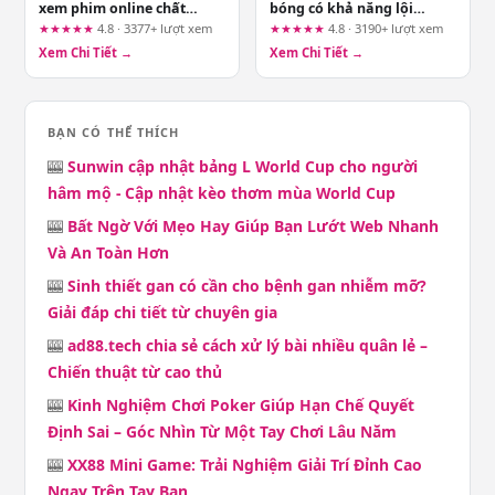
xem phim online chất
bóng có khả năng lội
lượng cao cho tín đồ màn
ngược dòng ấn tượng
★★★★★
4.8 · 3377+ lượt xem
★★★★★
4.8 · 3190+ lượt xem
ảnh
Xem Chi Tiết →
Xem Chi Tiết →
BẠN CÓ THỂ THÍCH
🎰
Sunwin cập nhật bảng L World Cup cho người
hâm mộ - Cập nhật kèo thơm mùa World Cup
🎰
Bất Ngờ Với Mẹo Hay Giúp Bạn Lướt Web Nhanh
Và An Toàn Hơn
🎰
Sinh thiết gan có cần cho bệnh gan nhiễm mỡ?
Giải đáp chi tiết từ chuyên gia
🎰
ad88.tech chia sẻ cách xử lý bài nhiều quân lẻ –
Chiến thuật từ cao thủ
🎰
Kinh Nghiệm Chơi Poker Giúp Hạn Chế Quyết
Định Sai – Góc Nhìn Từ Một Tay Chơi Lâu Năm
🎰
XX88 Mini Game: Trải Nghiệm Giải Trí Đỉnh Cao
Ngay Trên Tay Bạn