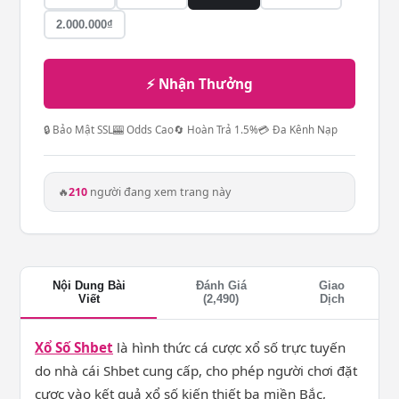
2.000.000₫
⚡ Nhận Thưởng
🔒 Bảo Mật SSL
🎰 Odds Cao
🔄 Hoàn Trả 1.5%
💳 Đa Kênh Nạp
🔥
210
người đang xem trang này
Nội Dung Bài
Đánh Giá
Giao
Viết
(2,490)
Dịch
Xổ Số Shbet
là hình thức cá cược xổ số trực tuyến
do nhà cái Shbet cung cấp, cho phép người chơi đặt
cược vào kết quả xổ số kiến thiết ba miền Bắc,