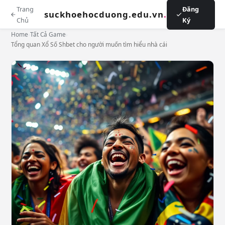
Trang
Đăng
suckhoehocduong.edu.vn
.
Chủ
Ký
Home
›
Tất Cả Game
›
Tổng quan Xổ Số Shbet cho người muốn tìm hiểu nhà cái