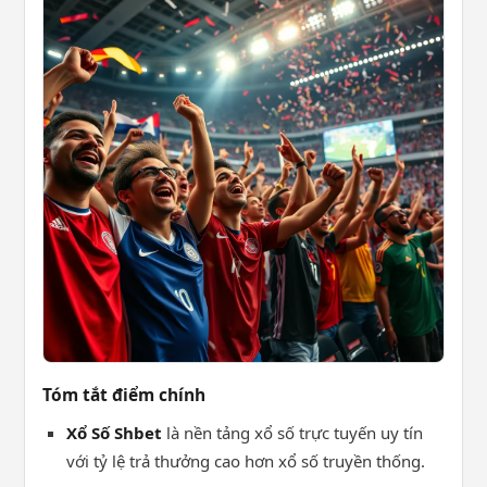
Tóm tắt điểm chính
Xổ Số Shbet
là nền tảng xổ số trực tuyến uy tín
với tỷ lệ trả thưởng cao hơn xổ số truyền thống.