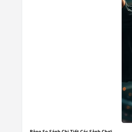
Bảng So Sánh Chi Tiết Các Sảnh Chơi