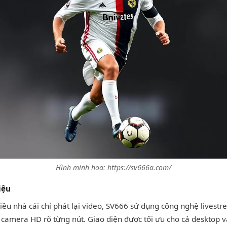
Hình minh hoạ: https://sv666a.com/
iệu
ều nhà cái chỉ phát lại video, SV666 sử dụng công nghệ livestrea
a camera HD rõ từng nút. Giao diện được tối ưu cho cả desktop v