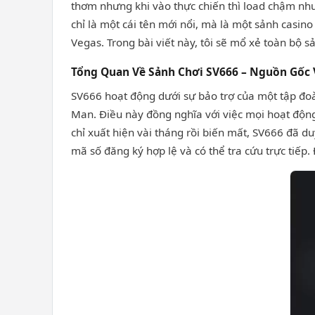
thơm nhưng khi vào thực chiến thì load chậm như 
chỉ là một cái tên mới nổi, mà là một sảnh casi
Vegas. Trong bài viết này, tôi sẽ mổ xẻ toàn bộ 
Tổng Quan Về Sảnh Chơi SV666 – Nguồn Gốc 
SV666 hoạt động dưới sự bảo trợ của một tập đoàn 
Man. Điều này đồng nghĩa với việc mọi hoạt độn
chỉ xuất hiện vài tháng rồi biến mất, SV666 đã duy
mã số đăng ký hợp lệ và có thể tra cứu trực tiếp.