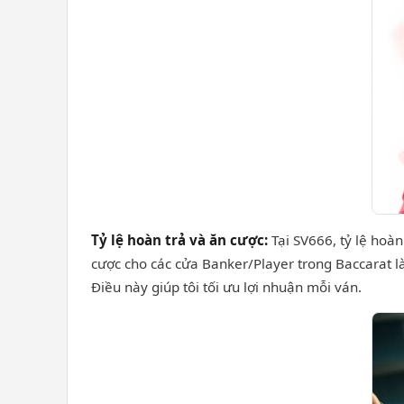
Tỷ lệ hoàn trả và ăn cược:
Tại SV666, tỷ lệ hoàn
cược cho các cửa Banker/Player trong Baccarat là
Điều này giúp tôi tối ưu lợi nhuận mỗi ván.