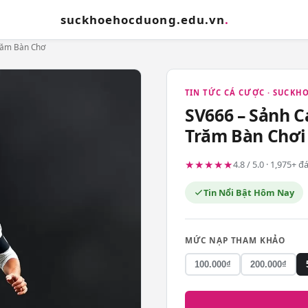
suckhoehocduong.edu.vn
.
Trăm Bàn Chơ
TIN TỨC CÁ CƯỢC · SUCK
SV666 – Sảnh C
Trăm Bàn Chơi
★★★★★
4.8 / 5.0 · 1,975+ 
Tin Nổi Bật Hôm Nay
MỨC NẠP THAM KHẢO
100.000₫
200.000₫