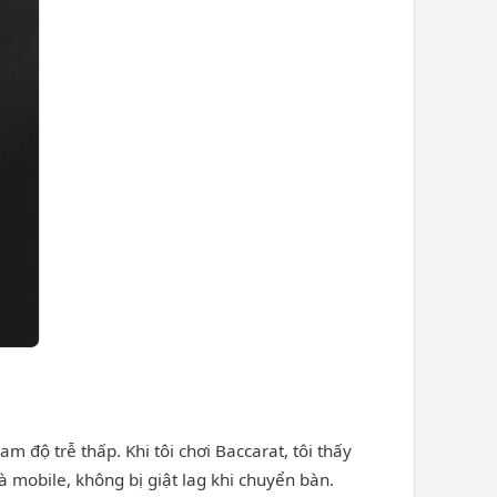
m độ trễ thấp. Khi tôi chơi Baccarat, tôi thấy
à mobile, không bị giật lag khi chuyển bàn.