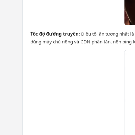
Tốc độ đường truyền:
Điều tôi ấn tượng nhất là 
dùng máy chủ riêng và CDN phân tán, nên ping 