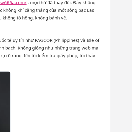
//sv666a.com/
, mọi thứ đã thay đổi. Đây không
ược không khí căng thẳng của một sòng bạc Las
ế, không tô hồng, không bánh vẽ.
ốc tế uy tín như PAGCOR (Philippines) và Isle of
minh bạch. Không giống như những trang web ma
ợ rõ ràng. Khi tôi kiểm tra giấy phép, tôi thấy