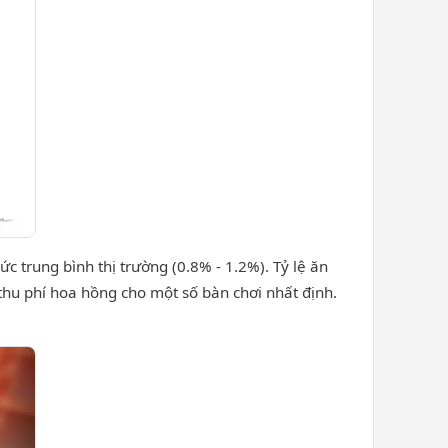
c trung bình thị trường (0.8% - 1.2%). Tỷ lệ ăn
thu phí hoa hồng cho một số bàn chơi nhất định.