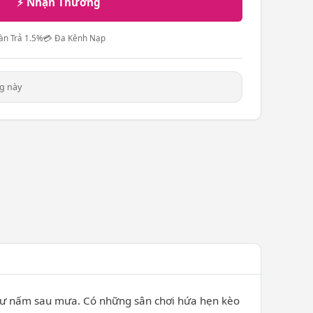
⚡ Nhận Thưởng
àn Trả 1.5%
💳 Đa Kênh Nạp
g này
n như nấm sau mưa. Có những sân chơi hứa hẹn kèo