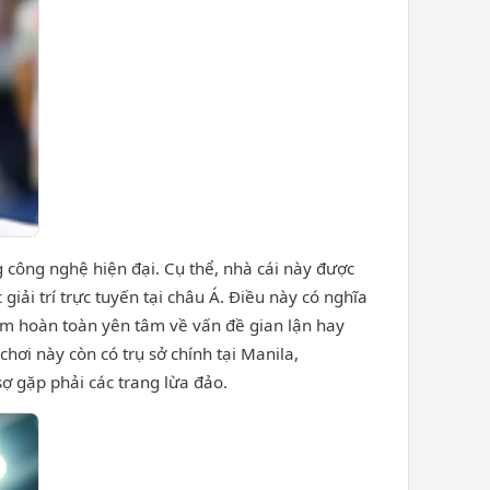
công nghệ hiện đại. Cụ thể, nhà cái này được
 giải trí trực tuyến tại châu Á. Điều này có nghĩa
em hoàn toàn yên tâm về vấn đề gian lận hay
hơi này còn có trụ sở chính tại Manila,
sợ gặp phải các trang lừa đảo.