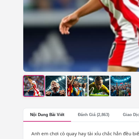
Nội Dung Bài Viết
Đánh Giá (2,863)
Giao Dị
Anh em chơi cò quay hay tài xỉu chắc hẳn đều biế