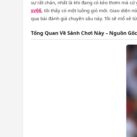
sự rất chán, nhất là khi đang có kèo thơm mà cứ g
sv66
, tôi thấy có một luồng gió mới. Giao diện n
qua bài đánh giá chuyên sâu này. Tôi sẽ mổ xẻ từ
Tổng Quan Về Sảnh Chơi Này – Nguồn Gốc