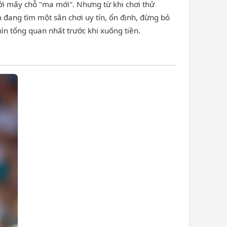
 tới mấy chỗ "ma mới". Nhưng từ khi chơi thử
m đang tìm một sân chơi uy tín, ổn định, đừng bỏ
ìn tổng quan nhất trước khi xuống tiền.