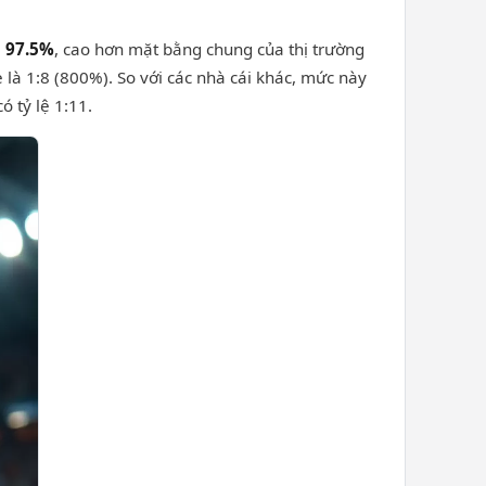
à
97.5%
, cao hơn mặt bằng chung của thị trường
e là 1:8 (800%). So với các nhà cái khác, mức này
ó tỷ lệ 1:11.