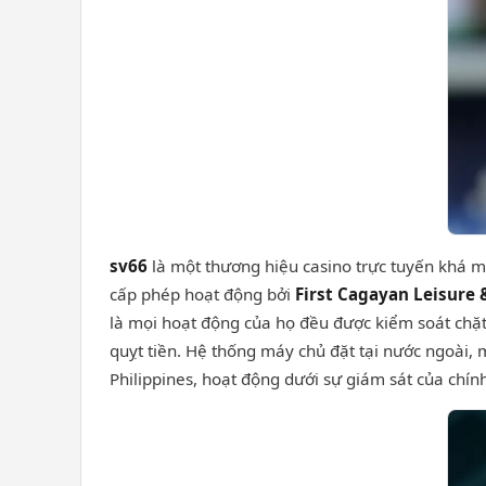
sv66
là một thương hiệu casino trực tuyến khá m
cấp phép hoạt động bởi
First Cagayan Leisure 
là mọi hoạt động của họ đều được kiểm soát chặ
quỵt tiền. Hệ thống máy chủ đặt tại nước ngoài, m
Philippines, hoạt động dưới sự giám sát của chín