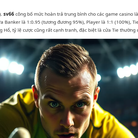
).
sv66
công bố mức hoàn trả trung bình cho các game casino l
ửa Banker là 1:0.95 (tương đương 95%), Player là 1:1 (100%), Ti
Hổ, tỷ lệ cược cũng rất cạnh tranh, đặc biệt là cửa Tie thường c