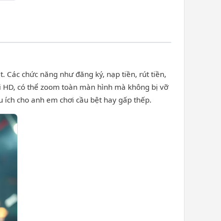
. Các chức năng như đăng ký, nạp tiền, rút tiền,
ải HD, có thể zoom toàn màn hình mà không bị vỡ
hữu ích cho anh em chơi cầu bệt hay gấp thếp.