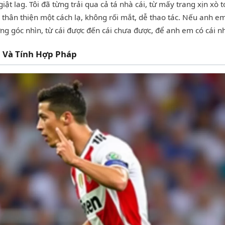
iật lag. Tôi đã từng trải qua cả tá nhà cái, từ mấy trang xịn xò
ó thân thiện một cách lạ, không rối mắt, dễ thao tác. Nếu anh e
ng góc nhìn, từ cái được đến cái chưa được, để anh em có cái nh
 Và Tính Hợp Pháp