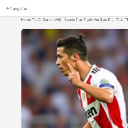
Trang Chủ
Home
›
Tất Cả Game
›
sv66 – Casino Trực Tuyến Với Giao Diện Thân T