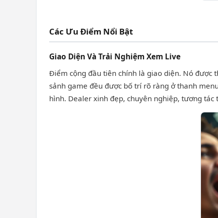
Các Ưu Điểm Nổi Bật
Giao Diện Và Trải Nghiệm Xem Live
Điểm cộng đầu tiên chính là giao diện. Nó được th
sảnh game đều được bố trí rõ ràng ở thanh menu 
hình. Dealer xinh đẹp, chuyên nghiệp, tương tác t