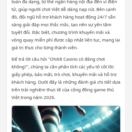
toán đa dạng, từ thẻ ngân hàng nội địa đến ví điện
tử, giúp người chơi Việt dễ dàng nạp rút. Bên cạnh
đó, đội ngũ hỗ trợ khách hàng hoạt động 24/7 sẵn
sàng giải đáp mọi thắc mắc, tạo nên sự yên tâm
tuyệt đối. Đặc biệt, chương trình khuyến mãi và
vòng quay miễn phí được cập nhật liên tục, mang lại
giá trị thực cho từng thành viên.
Để trả lời câu hỏi "ON68 Casino có đáng chơi
không?", chúng ta cần phân tích các yếu tố cốt lõi:
giấy phép, bảo mật, trò chơi, khuyến mãi và hỗ trợ
khách hàng. Dưới đây là những đánh giá chi tiết dựa
trên trải nghiệm thực tế của cộng đồng game thủ
Việt trong năm 2026.