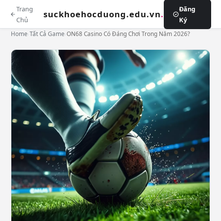
Trang
Đăng
suckhoehocduong.edu.vn
.
Chủ
Ký
Home
›
Tất Cả Game
›
ON68 Casino Có Đáng Chơi Trong Năm 2026?