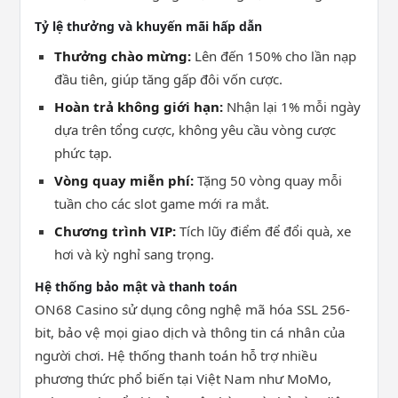
Tỷ lệ thưởng và khuyến mãi hấp dẫn
Thưởng chào mừng:
Lên đến 150% cho lần nạp
đầu tiên, giúp tăng gấp đôi vốn cược.
Hoàn trả không giới hạn:
Nhận lại 1% mỗi ngày
dựa trên tổng cược, không yêu cầu vòng cược
phức tạp.
Vòng quay miễn phí:
Tặng 50 vòng quay mỗi
tuần cho các slot game mới ra mắt.
Chương trình VIP:
Tích lũy điểm để đổi quà, xe
hơi và kỳ nghỉ sang trọng.
Hệ thống bảo mật và thanh toán
ON68 Casino sử dụng công nghệ mã hóa SSL 256-
bit, bảo vệ mọi giao dịch và thông tin cá nhân của
người chơi. Hệ thống thanh toán hỗ trợ nhiều
phương thức phổ biến tại Việt Nam như MoMo,