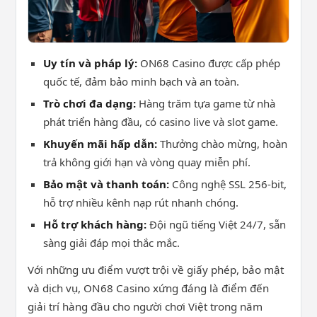
Uy tín và pháp lý:
ON68 Casino được cấp phép
quốc tế, đảm bảo minh bạch và an toàn.
Trò chơi đa dạng:
Hàng trăm tựa game từ nhà
phát triển hàng đầu, có casino live và slot game.
Khuyến mãi hấp dẫn:
Thưởng chào mừng, hoàn
trả không giới hạn và vòng quay miễn phí.
Bảo mật và thanh toán:
Công nghệ SSL 256-bit,
hỗ trợ nhiều kênh nạp rút nhanh chóng.
Hỗ trợ khách hàng:
Đội ngũ tiếng Việt 24/7, sẵn
sàng giải đáp mọi thắc mắc.
Với những ưu điểm vượt trội về giấy phép, bảo mật
và dịch vụ, ON68 Casino xứng đáng là điểm đến
giải trí hàng đầu cho người chơi Việt trong năm