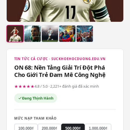
TIN TỨC CÁ CƯỢC · SUCKHOEHOCDUONG.EDU.VN
ON 68: Nền Tảng Giải Trí Đột Phá
Cho Giới Trẻ Đam Mê Công Nghệ
★★★★★
4.8 / 5.0 · 2,221+ đánh giá đã xác minh
Đang Thịnh Hành
MỨC NẠP THAM KHẢO
100.000₫
200.000₫
500.000₫
1.000.000₫