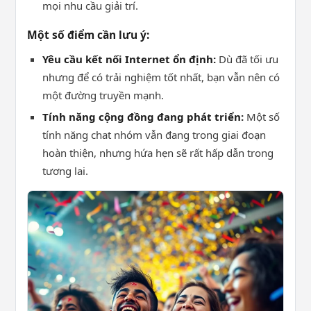
mọi nhu cầu giải trí.
Một số điểm cần lưu ý:
Yêu cầu kết nối Internet ổn định:
Dù đã tối ưu
nhưng để có trải nghiệm tốt nhất, bạn vẫn nên có
một đường truyền mạnh.
Tính năng cộng đồng đang phát triển:
Một số
tính năng chat nhóm vẫn đang trong giai đoạn
hoàn thiện, nhưng hứa hẹn sẽ rất hấp dẫn trong
tương lai.