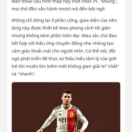
điện thoại cấu hình thấp hay một chiếc PC "khủng",
mọi thứ đều vận hành mượt mà đến bất ngờ.
Không chỉ dừng lại ở phần cứng, giao diện của nền
tảng này được thiết kế theo phong cách tối giản
nhưng không kém phần hiện đại. Màu sắc chủ đạo
kết hợp với hiệu ứng chuyển động nhẹ nhàng tạo
cảm giác thoải mái cho người nhìn. Có thể nói, đội
ngũ phát triển đã thực sự thấu hiểu tâm lý của giới
trẻ khi muốn tìm kiếm một không gian giải trí "chất"
và "nhanh".