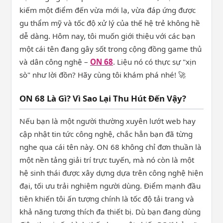
kiếm một điểm đến vừa mới lạ, vừa đáp ứng được
gu thẩm mỹ và tốc độ xử lý của thế hệ trẻ không hề
dễ dàng. Hôm nay, tôi muốn giới thiệu với các bạn
một cái tên đang gây sốt trong cộng đồng game thủ
và dân công nghệ –
ON 68
. Liệu nó có thực sự "xịn
sò" như lời đồn? Hãy cùng tôi khám phá nhé! 🚀
ON 68 Là Gì? Vì Sao Lại Thu Hút Đến Vậy?
Nếu bạn là một người thường xuyên lướt web hay
cập nhật tin tức công nghệ, chắc hẳn bạn đã từng
nghe qua cái tên này. ON 68 không chỉ đơn thuần là
một nền tảng giải trí trực tuyến, mà nó còn là một
hệ sinh thái được xây dựng dựa trên công nghệ hiện
đại, tối ưu trải nghiệm người dùng. Điểm mạnh đầu
tiên khiến tôi ấn tượng chính là tốc độ tải trang và
khả năng tương thích đa thiết bị. Dù bạn đang dùng