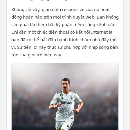
Không chỉ vậy, giao diện responsive của nó hoạt
động hoàn hảo trên mọi trình duyệt web. Bạn không
cần phải tải thêm bất kỳ phần mềm cồng kềnh nào.
Chỉ cần một chiếc điện thoại có kết nối Internet là
bạn đã có thể bắt đầu hành trình khám phá đầy thú
vị. Sự tiện lợi này thực sự phù hợp với nhịp sống bận
rộn của giới trẻ hiện nay.