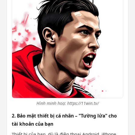
Hình minh hoạ: https://11win.tv/
2. Bảo mật thiết bị cá nhân – "Tường lửa" cho
tài khoản của bạn
Thiết bị của bạn, dù là điện thoại Android, iPhone