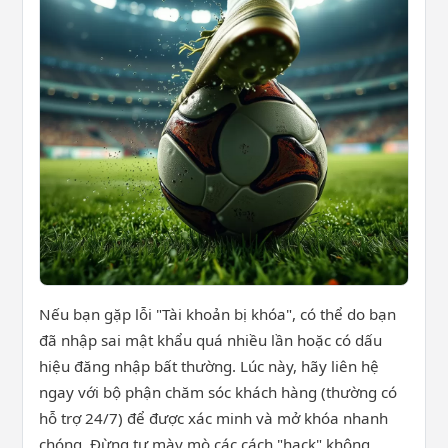
Nếu bạn gặp lỗi "Tài khoản bị khóa", có thể do bạn
đã nhập sai mật khẩu quá nhiều lần hoặc có dấu
hiệu đăng nhập bất thường. Lúc này, hãy liên hệ
ngay với bộ phận chăm sóc khách hàng (thường có
hỗ trợ 24/7) để được xác minh và mở khóa nhanh
chóng. Đừng tự mày mò các cách "hack" không