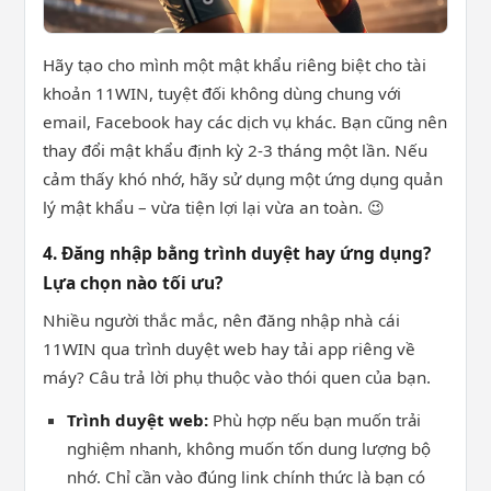
Hãy tạo cho mình một mật khẩu riêng biệt cho tài
khoản 11WIN, tuyệt đối không dùng chung với
email, Facebook hay các dịch vụ khác. Bạn cũng nên
thay đổi mật khẩu định kỳ 2-3 tháng một lần. Nếu
cảm thấy khó nhớ, hãy sử dụng một ứng dụng quản
lý mật khẩu – vừa tiện lợi lại vừa an toàn. 😉
4. Đăng nhập bằng trình duyệt hay ứng dụng?
Lựa chọn nào tối ưu?
Nhiều người thắc mắc, nên đăng nhập nhà cái
11WIN qua trình duyệt web hay tải app riêng về
máy? Câu trả lời phụ thuộc vào thói quen của bạn.
Trình duyệt web:
Phù hợp nếu bạn muốn trải
nghiệm nhanh, không muốn tốn dung lượng bộ
nhớ. Chỉ cần vào đúng link chính thức là bạn có