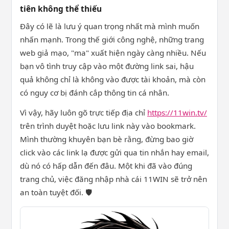
tiên không thể thiếu
Đây có lẽ là lưu ý quan trọng nhất mà mình muốn
nhấn mạnh. Trong thế giới công nghệ, những trang
web giả mạo, "ma" xuất hiện ngày càng nhiều. Nếu
bạn vô tình truy cập vào một đường link sai, hậu
quả không chỉ là không vào được tài khoản, mà còn
có nguy cơ bị đánh cắp thông tin cá nhân.
Vì vậy, hãy luôn gõ trực tiếp địa chỉ
https://11win.tv/
trên trình duyệt hoặc lưu link này vào bookmark.
Mình thường khuyên bạn bè rằng, đừng bao giờ
click vào các link lạ được gửi qua tin nhắn hay email,
dù nó có hấp dẫn đến đâu. Một khi đã vào đúng
trang chủ, việc đăng nhập nhà cái 11WIN sẽ trở nên
an toàn tuyệt đối. 🛡️