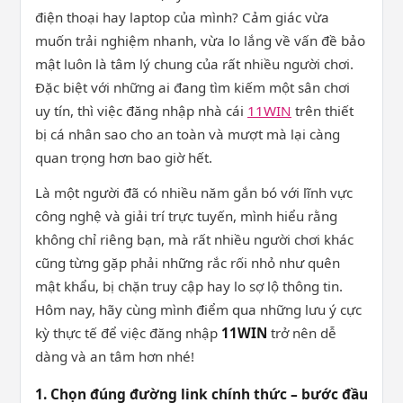
điện thoại hay laptop của mình? Cảm giác vừa
muốn trải nghiệm nhanh, vừa lo lắng về vấn đề bảo
mật luôn là tâm lý chung của rất nhiều người chơi.
Đặc biệt với những ai đang tìm kiếm một sân chơi
uy tín, thì việc đăng nhập nhà cái
11WIN
trên thiết
bị cá nhân sao cho an toàn và mượt mà lại càng
quan trọng hơn bao giờ hết.
Là một người đã có nhiều năm gắn bó với lĩnh vực
công nghệ và giải trí trực tuyến, mình hiểu rằng
không chỉ riêng bạn, mà rất nhiều người chơi khác
cũng từng gặp phải những rắc rối nhỏ như quên
mật khẩu, bị chặn truy cập hay lo sợ lộ thông tin.
Hôm nay, hãy cùng mình điểm qua những lưu ý cực
kỳ thực tế để việc đăng nhập
11WIN
trở nên dễ
dàng và an tâm hơn nhé!
1. Chọn đúng đường link chính thức – bước đầu