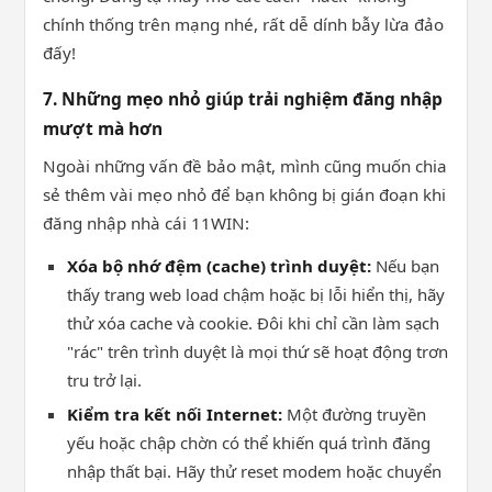
chính thống trên mạng nhé, rất dễ dính bẫy lừa đảo
đấy!
7. Những mẹo nhỏ giúp trải nghiệm đăng nhập
mượt mà hơn
Ngoài những vấn đề bảo mật, mình cũng muốn chia
sẻ thêm vài mẹo nhỏ để bạn không bị gián đoạn khi
đăng nhập nhà cái 11WIN:
Xóa bộ nhớ đệm (cache) trình duyệt:
Nếu bạn
thấy trang web load chậm hoặc bị lỗi hiển thị, hãy
thử xóa cache và cookie. Đôi khi chỉ cần làm sạch
"rác" trên trình duyệt là mọi thứ sẽ hoạt động trơn
tru trở lại.
Kiểm tra kết nối Internet:
Một đường truyền
yếu hoặc chập chờn có thể khiến quá trình đăng
nhập thất bại. Hãy thử reset modem hoặc chuyển