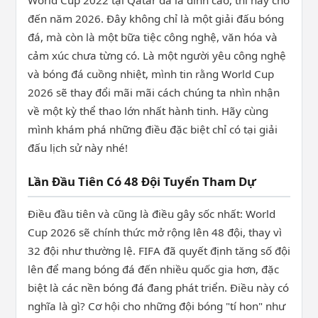
World Cup 2022 tại Qatar đã là đỉnh cao, thì hãy chờ
đến năm 2026. Đây không chỉ là một giải đấu bóng
đá, mà còn là một bữa tiệc công nghệ, văn hóa và
cảm xúc chưa từng có. Là một người yêu công nghệ
và bóng đá cuồng nhiệt, mình tin rằng World Cup
2026 sẽ thay đổi mãi mãi cách chúng ta nhìn nhận
về một kỳ thể thao lớn nhất hành tinh. Hãy cùng
mình khám phá những điều đặc biệt chỉ có tại giải
đấu lịch sử này nhé!
Lần Đầu Tiên Có 48 Đội Tuyển Tham Dự
Điều đầu tiên và cũng là điều gây sốc nhất: World
Cup 2026 sẽ chính thức mở rộng lên 48 đội, thay vì
32 đội như thường lệ. FIFA đã quyết định tăng số đội
lên để mang bóng đá đến nhiều quốc gia hơn, đặc
biệt là các nền bóng đá đang phát triển. Điều này có
nghĩa là gì? Cơ hội cho những đội bóng "tí hon" như