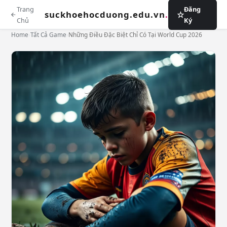
Trang
Đăng
suckhoehocduong.edu.vn
.
Chủ
Ký
Home
›
Tất Cả Game
›
Những Điều Đặc Biệt Chỉ Có Tại World Cup 2026