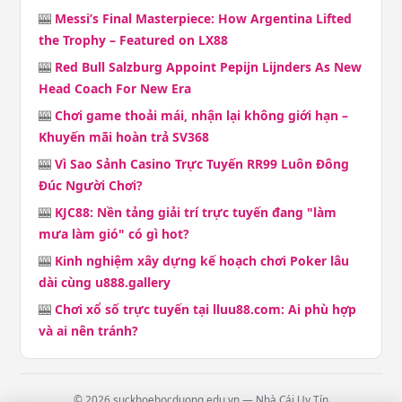
🎰
Messi’s Final Masterpiece: How Argentina Lifted
the Trophy – Featured on LX88
🎰
Red Bull Salzburg Appoint Pepijn Lijnders As New
Head Coach For New Era
🎰
Chơi game thoải mái, nhận lại không giới hạn –
Khuyến mãi hoàn trả SV368
🎰
Vì Sao Sảnh Casino Trực Tuyến RR99 Luôn Đông
Đúc Người Chơi?
🎰
KJC88: Nền tảng giải trí trực tuyến đang "làm
mưa làm gió" có gì hot?
🎰
Kinh nghiệm xây dựng kế hoạch chơi Poker lâu
dài cùng u888.gallery
🎰
Chơi xổ số trực tuyến tại lluu88.com: Ai phù hợp
và ai nên tránh?
© 2026 suckhoehocduong.edu.vn — Nhà Cái Uy Tín