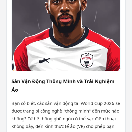
Sân Vận Động Thông Minh và Trải Nghiệm
Ảo
Bạn có biết, các sân vận động tại World Cup 2026 sẽ
được trang bị công nghệ "thông minh" đến mức nào
không? Từ hệ thống ghế ngồi có thể sạc điện thoại
không dây, đến kính thực tế ảo (VR) cho phép bạn