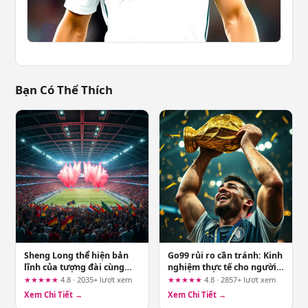
Bạn Có Thể Thích
Sheng Long thể hiện bản
Go99 rủi ro cần tránh: Kinh
lĩnh của tượng đài cùng
nghiệm thực tế cho người
SIN88
mới bắt đầu
★★★★★
4.8 · 2035+ lượt xem
★★★★★
4.8 · 2857+ lượt xem
Xem Chi Tiết →
Xem Chi Tiết →