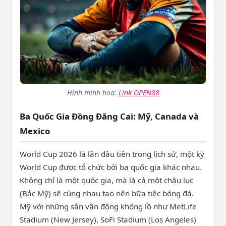
Hình minh hoạ:
Link OPEN88
Ba Quốc Gia Đồng Đăng Cai: Mỹ, Canada và
Mexico
World Cup 2026 là lần đầu tiên trong lịch sử, một kỳ
World Cup được tổ chức bởi ba quốc gia khác nhau.
Không chỉ là một quốc gia, mà là cả một châu lục
(Bắc Mỹ) sẽ cùng nhau tạo nên bữa tiệc bóng đá.
Mỹ với những sân vận động khổng lồ như MetLife
Stadium (New Jersey), SoFi Stadium (Los Angeles)