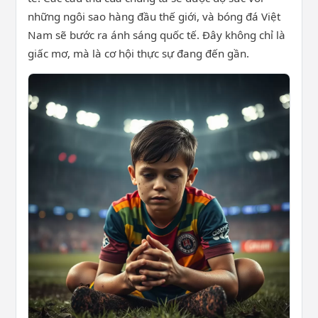
những ngôi sao hàng đầu thế giới, và bóng đá Việt
Nam sẽ bước ra ánh sáng quốc tế. Đây không chỉ là
giấc mơ, mà là cơ hội thực sự đang đến gần.