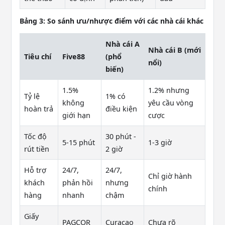
Bảng 3: So sánh ưu/nhược điểm với các nhà cái khác
Nhà cái A
Nhà cái B (mới
Tiêu chí
Five88
(phổ
nổi)
biến)
1.5%
1.2% nhưng
Tỷ lệ
1% có
không
yêu cầu vòng
hoàn trả
điều kiện
giới hạn
cược
Tốc độ
30 phút -
5-15 phút
1-3 giờ
rút tiền
2 giờ
Hỗ trợ
24/7,
24/7,
Chỉ giờ hành
khách
phản hồi
nhưng
chính
hàng
nhanh
chậm
Giấy
PAGCOR
Curacao
Chưa rõ