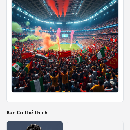
Bạn Có Thể Thích
—