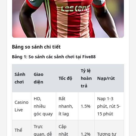
Bảng so sánh chi tiết
Bảng 1: So sánh các sảnh chơi tại Five88
Tỷ lệ
Sảnh
Giao
Tốc độ
hoàn
Nạp/rút
chơi
diện
trả
HD,
Rất
Nạp 1-3
Casino
nhiều
nhanh,
1.5%
phút, rút 5-
Live
góc quay
ít lag
15 phút
Trực
Cập
Thể
quan, dễ
nhật
1.2%
Tương tự