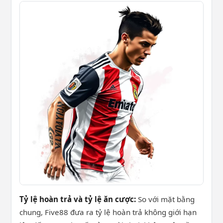
Tỷ lệ hoàn trả và tỷ lệ ăn cược:
So với mặt bằng
chung, Five88 đưa ra tỷ lệ hoàn trả không giới hạn