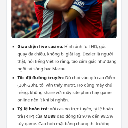
Giao diện live casino:
Hình ảnh full HD, góc
quay đa chiều, không bị giật lag. Dealer là người
thật, nói tiếng Việt rõ ràng, tạo cảm giác như đang
ngồi tại sòng bạc Macau.
Tốc độ đường truyền:
Dù chơi vào giờ cao điểm
(20h-23h), tôi vẫn thấy mượt. Họ dùng máy chủ
riêng, không share với mấy site phim hay game
online nên ít khi bị nghẽn.
Tỷ lệ hoàn trả:
Với casino trực tuyến, tỷ lệ hoàn
trả (RTP) của
MU88
dao động từ 97% đến 98.5%
tùy game. Cao hơn mặt bằng chung thị trường