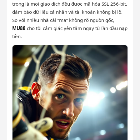
trọng là mọi giao dịch đều được mã hóa SSL 256-bit,
đảm bảo dữ liệu cá nhân và tài khoản không bị lộ.
So với nhiều nhà cái “ma” không rõ nguồn gốc,
MU88
cho tôi cảm giác yên tâm ngay từ lần đầu nạp
tiền.