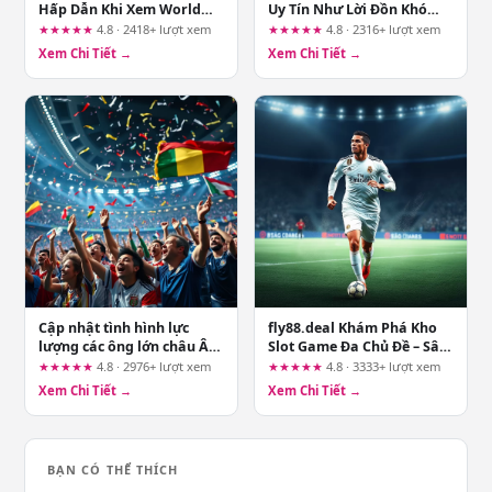
Hấp Dẫn Khi Xem World
Uy Tín Như Lời Đồn Khó
Cup 2026
Cưỡng?
★★★★★
4.8 · 2418+ lượt xem
★★★★★
4.8 · 2316+ lượt xem
Xem Chi Tiết →
Xem Chi Tiết →
Cập nhật tình hình lực
fly88.deal Khám Phá Kho
lượng các ông lớn châu Âu:
Slot Game Đa Chủ Đề – Sân
Khi nguồn tin như gg88top
Chơi Của Những Tay Cược
★★★★★
4.8 · 2976+ lượt xem
★★★★★
4.8 · 3333+ lượt xem
cần được kiểm chứng kỹ
Thực Thụ
Xem Chi Tiết →
Xem Chi Tiết →
hơn
BẠN CÓ THỂ THÍCH