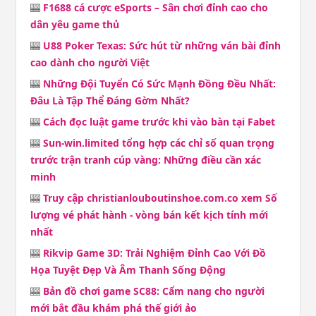
🎰
F1688 cá cược eSports – Sân chơi đỉnh cao cho
dân yêu game thủ
🎰
U88 Poker Texas: Sức hút từ những ván bài đỉnh
cao dành cho người Việt
🎰
Những Đội Tuyển Có Sức Mạnh Đồng Đều Nhất:
Đâu Là Tập Thể Đáng Gờm Nhất?
🎰
Cách đọc luật game trước khi vào bàn tại Fabet
🎰
Sun-win.limited tổng hợp các chỉ số quan trọng
trước trận tranh cúp vàng: Những điều cần xác
minh
🎰
Truy cập christianlouboutinshoe.com.co xem Số
lượng vé phát hành - vòng bán kết kịch tính mới
nhất
🎰
Rikvip Game 3D: Trải Nghiệm Đỉnh Cao Với Đồ
Họa Tuyệt Đẹp Và Âm Thanh Sống Động
🎰
Bản đồ chơi game SC88: Cẩm nang cho người
mới bắt đầu khám phá thế giới ảo