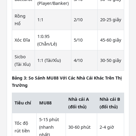
(Player/Banker)
Rồng
1:1
2/10
20-25 giây
Hổ
1:0.95
Xóc Đĩa
5/10
45-60 giây
(Chẵn/Lẻ)
Sicbo
1:1 (Tài/Xỉu)
4/10
30-50 giây
(Tài Xỉu)
Bảng 3: So Sánh MU88 Với Các Nhà Cái Khác Trên Thị
Trường
Nhà cái A
Nhà cái B
Tiêu chí
MU88
(đối thủ)
(đối thủ)
5-15 phút
Tốc độ
(nhanh
30-60 phút
2-4 giờ
rút tiền
nhất)