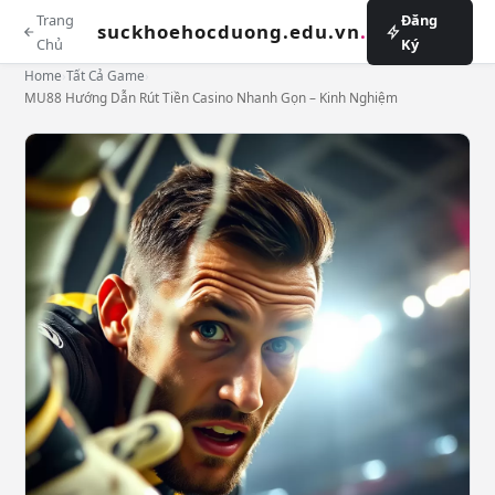
Trang
Đăng
suckhoehocduong.edu.vn
.
Chủ
Ký
Home
›
Tất Cả Game
›
MU88 Hướng Dẫn Rút Tiền Casino Nhanh Gọn – Kinh Nghiệm