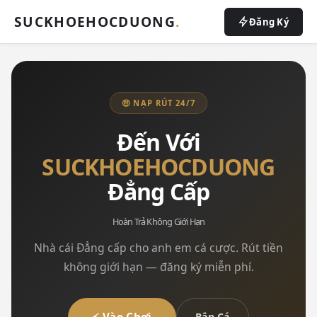
SUCKHOEHOCDUONG
.
Đăng Ký
🤑 NẠP RÚT 24/7
Đến Với
SUCKHOEHOCDUONG
Đẳng Cấp
Hoàn Trả Không Giới Hạn
Nhà cái Đẳng cấp cho anh em cá cược. Rút tiền
không giới hạn — đăng ký miễn phí.
Bắn Cá