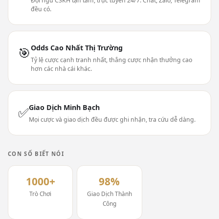
Đội ngũ CSKH tận tâm, trực tuyến 24/7. Chat, Zalo, Telegram
đều có.
Odds Cao Nhất Thị Trường
🎯
Tỷ lệ cược cạnh tranh nhất, thắng cược nhận thưởng cao
hơn các nhà cái khác.
Giao Dịch Minh Bạch
✅
Mọi cược và giao dịch đều được ghi nhận, tra cứu dễ dàng.
CON SỐ BIẾT NÓI
1000+
98%
Trò Chơi
Giao Dịch Thành
Công