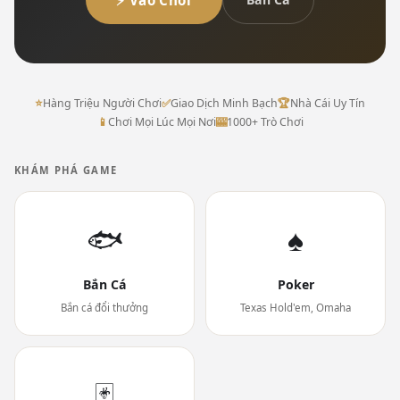
⚡ Vào Chơi
⭐
Hàng Triệu Người Chơi
✅
Giao Dịch Minh Bạch
🏆
Nhà Cái Uy Tín
📱
Chơi Mọi Lúc Mọi Nơi
🎰
1000+ Trò Chơi
KHÁM PHÁ GAME
🐟
♠
Bắn Cá
Poker
Bắn cá đổi thưởng
Texas Hold'em, Omaha
🃏