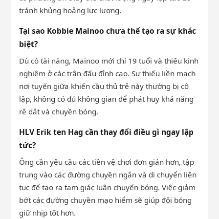
tránh khủng hoảng lực lượng.
Tại sao Kobbie Mainoo chưa thể tạo ra sự khác
biệt?
Dù có tài năng, Mainoo mới chỉ 19 tuổi và thiếu kinh
nghiệm ở các trận đấu đỉnh cao. Sự thiếu liền mạch
nơi tuyến giữa khiến cầu thủ trẻ này thường bị cô
lập, không có đủ không gian để phát huy khả năng
rê dắt và chuyền bóng.
HLV Erik ten Hag cần thay đổi điều gì ngay lập
tức?
Ông cần yêu cầu các tiền vệ chơi đơn giản hơn, tập
trung vào các đường chuyền ngắn và di chuyển liên
tục để tạo ra tam giác luân chuyển bóng. Việc giảm
bớt các đường chuyền mạo hiểm sẽ giúp đội bóng
giữ nhịp tốt hơn.