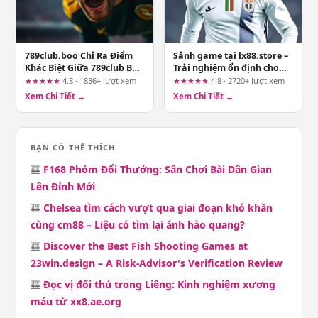
789club.boo Chỉ Ra Điểm
Sảnh game tại lx88.store –
Khác Biệt Giữa 789club Bản
Trải nghiệm ổn định cho
Cũ Và Bản Mới
dân chơi thực thụ
★★★★★
4.8 · 1836+ lượt xem
★★★★★
4.8 · 2720+ lượt xem
Xem Chi Tiết →
Xem Chi Tiết →
BẠN CÓ THỂ THÍCH
🎰
F168 Phỏm Đổi Thưởng: Sân Chơi Bài Dân Gian
Lên Đỉnh Mới
🎰
Chelsea tìm cách vượt qua giai đoạn khó khăn
cùng cm88 – Liệu có tìm lại ánh hào quang?
🎰
Discover the Best Fish Shooting Games at
23win.design – A Risk-Advisor's Verification Review
🎰
Đọc vị đối thủ trong Liêng: Kinh nghiệm xương
máu từ xx8.ae.org