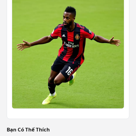
Bạn Có Thể Thích