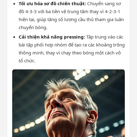
Tối ưu hóa sơ đồ chiến thuật:
Chuyển sang sơ
đồ 4-3-3 với ba tiền vệ trung tâm thay vì 4-2-3-1
hiện tại, giúp tăng số lượng cầu thủ tham gia luân
chuyển bóng.
Cải thiện khả năng pressing:
Tập trung vào các
bài tập phối hợp nhóm để tạo ra các khoảng trống
thông minh, thay vì chạy theo bóng một cách vô
tổ chức.