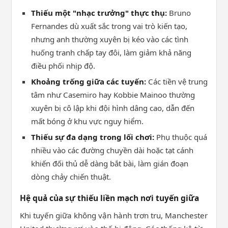
Thiếu một "nhạc trưởng" thực thụ:
Bruno
Fernandes dù xuất sắc trong vai trò kiến tạo,
nhưng anh thường xuyên bị kéo vào các tình
huống tranh chấp tay đôi, làm giảm khả năng
điều phối nhịp độ.
Khoảng trống giữa các tuyến:
Các tiền vệ trung
tâm như Casemiro hay Kobbie Mainoo thường
xuyên bị cô lập khi đội hình dâng cao, dẫn đến
mất bóng ở khu vực nguy hiểm.
Thiếu sự đa dạng trong lối chơi:
Phụ thuộc quá
nhiều vào các đường chuyền dài hoặc tạt cánh
khiến đối thủ dễ dàng bắt bài, làm gián đoạn
dòng chảy chiến thuật.
Hệ quả của sự thiếu liền mạch nơi tuyến giữa
Khi tuyến giữa không vận hành trơn tru, Manchester