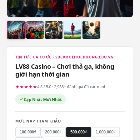
TIN TỨC CÁ CƯỢC · SUCKHOEHOCDUONG.EDU.VN
LV88 Casino – Chơi thả ga, không
giới hạn thời gian
★★★★★
4.8 / 5.0 · 2,988+ đánh giá đã xác minh
Cập Nhật Mới Nhất
MỨC NẠP THAM KHẢO
100.000₫
200.000₫
500.000₫
1.000.000₫