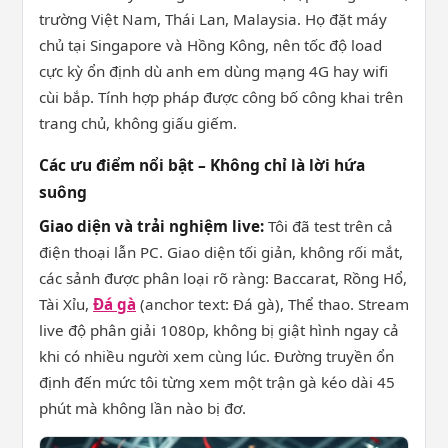
trường Việt Nam, Thái Lan, Malaysia. Họ đặt máy
chủ tại Singapore và Hồng Kông, nên tốc độ load
cực kỳ ổn định dù anh em dùng mạng 4G hay wifi
cùi bắp. Tính hợp pháp được công bố công khai trên
trang chủ, không giấu giếm.
Các ưu điểm nổi bật – Không chỉ là lời hứa
suông
Giao diện và trải nghiệm live:
Tôi đã test trên cả
điện thoại lẫn PC. Giao diện tối giản, không rối mắt,
các sảnh được phân loại rõ ràng: Baccarat, Rồng Hổ,
Tài Xỉu,
Đá gà
(anchor text: Đá gà), Thể thao. Stream
live độ phân giải 1080p, không bị giật hình ngay cả
khi có nhiều người xem cùng lúc. Đường truyền ổn
định đến mức tôi từng xem một trận gà kéo dài 45
phút mà không lần nào bị đơ.