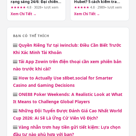
rạng sáng 24/6: Đại chiến
Hubet? 5 cách kiểm tra
bảng K và những giây phút
mạng cực nhanh ai cũng
★★★★★
4.8 · 3028+ lượt xem
★★★★★
4.8 · 2989+ lượt xem
nghẹt thở
làm được
Xem Chi Tiết →
Xem Chi Tiết →
BẠN CÓ THỂ THÍCH
🎰
Quyền Riêng Tư tại iwinclub: Điều Cần Biết Trước
Khi Xác Minh Tài Khoản
🎰
Tải App Zowin trên điện thoại cần xem phiên bản
nào trước khi cài?
🎰
How to Actually Use s8bet.social for Smarter
Casino and Gaming Decisions
🎰
ONE88 Poker Weekends: A Realistic Look at What
It Means to Challenge Global Players
🎰
Những Đội Tuyển Được Đánh Giá Cao Nhất World
Cup 2026: Ai Sẽ Là Ứng Cử Viên Vô Địch?
🎰
Vàng nhẫn trơn hay tiền gửi tiết kiệm: Lựa chọn
đầu tư nào phù hợp với bạn?