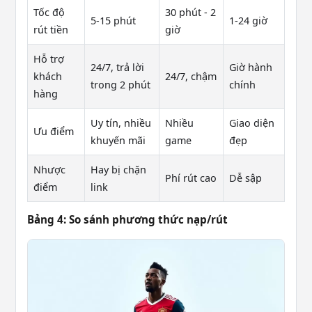
Tốc độ
30 phút - 2
5-15 phút
1-24 giờ
rút tiền
giờ
Hỗ trợ
24/7, trả lời
Giờ hành
khách
24/7, chậm
trong 2 phút
chính
hàng
Uy tín, nhiều
Nhiều
Giao diện
Ưu điểm
khuyến mãi
game
đẹp
Nhược
Hay bị chặn
Phí rút cao
Dễ sập
điểm
link
Bảng 4: So sánh phương thức nạp/rút