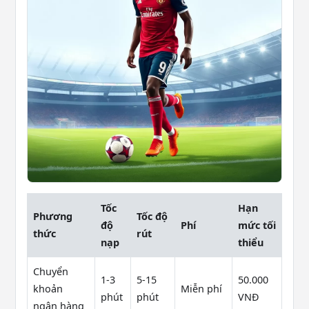
Tốc
Hạn
Phương
Tốc độ
độ
Phí
mức tối
thức
rút
nạp
thiểu
Chuyển
1-3
5-15
50.000
khoản
Miễn phí
phút
phút
VNĐ
ngân hàng