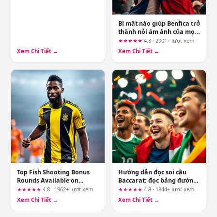
động
Bí mật nào giúp Benfica trở
thành nỗi ám ảnh của mọi
đối thủ?
★★★★★
4.8 · 2901+ lượt xem
Xem Chi Tiết →
Xem Chi Tiết →
Top Fish Shooting Bonus
Hướng dẫn đọc soi cầu
Rounds Available on
Baccarat: đọc bảng đường
Kubet888.baby: Which
cầu chính và cầu phụ trên
★★★★★
4.8 · 1962+ lượt xem
★★★★★
4.8 · 1844+ lượt xem
Ones Actually Survive the
mb88.red
Xem Chi Tiết →
Xem Chi Tiết →
Rollover Test