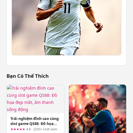
Bạn Có Thể Thích
Trải nghiệm đỉnh cao cùng
slot game QS88: Đồ họa
đẹp mắt, âm thanh sống
★★★★★
4.8 · 2253+ lượt xem