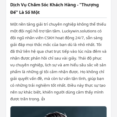
Dịch Vụ Chăm Sóc Khách Hàng - "Thượng
Đế" Là Số Một
Một nền tảng giải trí chuyên nghiệp không thể thiếu
một đội ngũ hỗ trợ tận tâm. Luckywin.solutions có
đội ngũ nhân viên CSKH hoạt động 24/7, sẵn sàng
giải đáp mọi thắc mắc của bạn dù là nhỏ nhất. Tôi
đã thử liên hệ qua chat trực tiếp vào lúc nửa đêm và
nhận được phản hồi chỉ sau vài giây. Thái độ phục
vụ chuyên nghiệp, lịch sự và am hiểu sâu sắc về sản
phẩm là những gì tôi cảm nhận được. Họ không chỉ
giải quyết vấn đề, mà còn tư vấn tận tình, giúp bạn
có những trải nghiệm tốt nhất. Điều này thực sự tạo
nên sự khác biệt, khiến người dùng cảm thấy mình
được trân trọng. 👍