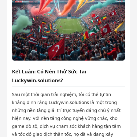
Kết Luận: Có Nên Thử Sức Tại
Luckywin.solutions?
Sau một thời gian trải nghiệm, tôi có thể tự tin
khẳng định rằng Luckywin.solutions là một trong
những nền tảng giải trí trực tuyến đáng chú ý nhất
hiện nay. Với nền tảng công nghệ vững chắc, kho
game đồ sộ, dịch vụ chăm sóc khách hàng tận tâm
và tốc độ giao dịch thần tốc, họ đã và đang xây