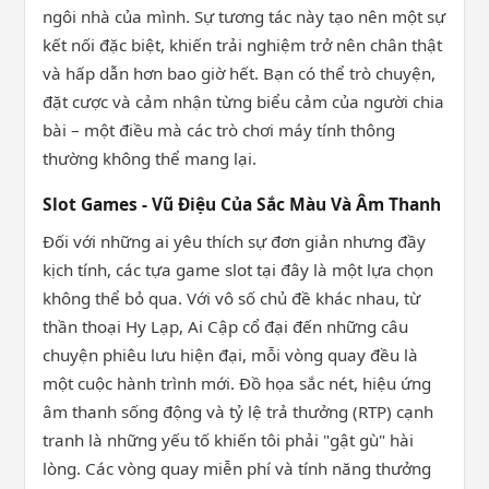
ngôi nhà của mình. Sự tương tác này tạo nên một sự
kết nối đặc biệt, khiến trải nghiệm trở nên chân thật
và hấp dẫn hơn bao giờ hết. Bạn có thể trò chuyện,
đặt cược và cảm nhận từng biểu cảm của người chia
bài – một điều mà các trò chơi máy tính thông
thường không thể mang lại.
Slot Games - Vũ Điệu Của Sắc Màu Và Âm Thanh
Đối với những ai yêu thích sự đơn giản nhưng đầy
kịch tính, các tựa game slot tại đây là một lựa chọn
không thể bỏ qua. Với vô số chủ đề khác nhau, từ
thần thoại Hy Lạp, Ai Cập cổ đại đến những câu
chuyện phiêu lưu hiện đại, mỗi vòng quay đều là
một cuộc hành trình mới. Đồ họa sắc nét, hiệu ứng
âm thanh sống động và tỷ lệ trả thưởng (RTP) cạnh
tranh là những yếu tố khiến tôi phải "gật gù" hài
lòng. Các vòng quay miễn phí và tính năng thưởng