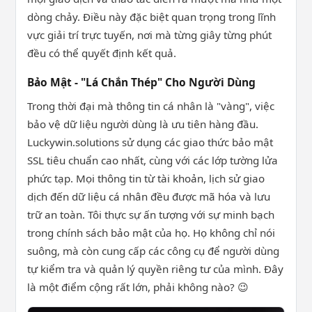
dòng chảy. Điều này đặc biệt quan trọng trong lĩnh
vực giải trí trực tuyến, nơi mà từng giây từng phút
đều có thể quyết định kết quả.
Bảo Mật - "Lá Chắn Thép" Cho Người Dùng
Trong thời đại mà thông tin cá nhân là "vàng", việc
bảo vệ dữ liệu người dùng là ưu tiên hàng đầu.
Luckywin.solutions sử dụng các giao thức bảo mật
SSL tiêu chuẩn cao nhất, cùng với các lớp tường lửa
phức tạp. Mọi thông tin từ tài khoản, lịch sử giao
dịch đến dữ liệu cá nhân đều được mã hóa và lưu
trữ an toàn. Tôi thực sự ấn tượng với sự minh bạch
trong chính sách bảo mật của họ. Họ không chỉ nói
suông, mà còn cung cấp các công cụ để người dùng
tự kiểm tra và quản lý quyền riêng tư của mình. Đây
là một điểm cộng rất lớn, phải không nào? 😉