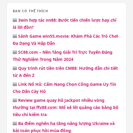
BẠN CÓ THỂ THÍCH
🎰
3win hợp tác nn88: Bước tiến chiến lược hay chỉ
là lời đồn?
🎰
Sảnh Game win55.movie: Khám Phá Các Trò Chơi
Đa Dạng Và Hấp Dẫn
🎰
SC88.com – Nền Tảng Giải Trí Trực Tuyến Đáng
Thử Nghiệm Trong Năm 2024
🎰
Quy trình rút tiền trên CM88: Hướng dẫn chi tiết
từ A đến Z
🎰
Link Nổ Hũ: Cẩm Nang Chọn Cổng Game Uy Tín
Cho Dân Cày Hũ
🎰
Review game quay hũ Jackpot nhiều vòng
thưởng tại ffv88.com: Mổ xẻ lời quảng cáo bằng bộ
tiêu chí kiểm tra
🎰
Ba điểm nghẽn hạ tầng năng lượng Ukraine và
bài toán phục hồi mùa đông