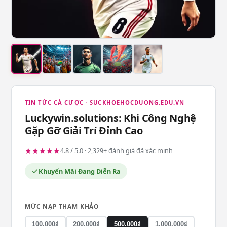
TIN TỨC CÁ CƯỢC · SUCKHOEHOCDUONG.EDU.VN
Luckywin.solutions: Khi Công Nghệ
Gặp Gỡ Giải Trí Đỉnh Cao
★★★★★
4.8 / 5.0 · 2,329+ đánh giá đã xác minh
Khuyến Mãi Đang Diễn Ra
MỨC NẠP THAM KHẢO
100.000₫
200.000₫
500.000₫
1.000.000₫