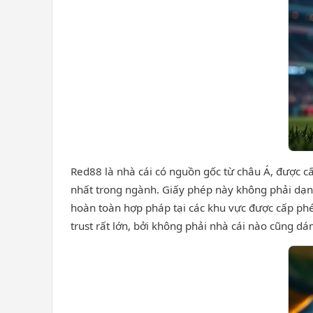
Red88 là nhà cái có nguồn gốc từ châu Á, được cấ
nhất trong ngành. Giấy phép này không phải dạng
hoàn toàn hợp pháp tại các khu vực được cấp ph
trust rất lớn, bởi không phải nhà cái nào cũng d