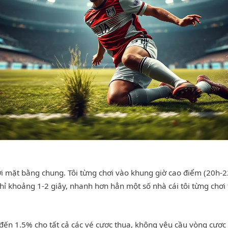
i mặt bằng chung. Tôi từng chơi vào khung giờ cao điểm (20h-2
chỉ khoảng 1-2 giây, nhanh hơn hẳn một số nhà cái tôi từng chơi 
n 1.5% cho tất cả các vé cược thua, không yêu cầu vòng cược lạ