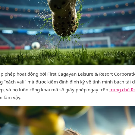
p phép hoạt động bởi First Cagayan Leisure & Resort Corporatio
 "xách vali" mà được kiểm định định kỳ về tính minh bạch tài c
ép, và họ luôn công khai mã số giấy phép ngay trên
trang chủ 
ám làm vậy.