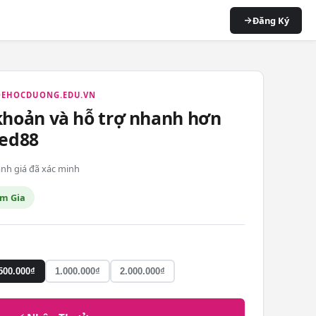
Đăng Ký
HOEHOCDUONG.EDU.VN
khoản và hỗ trợ nhanh hơn
Red88
đánh giá đã xác minh
m Gia
500.000₫
1.000.000₫
2.000.000₫