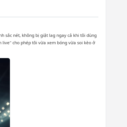
h sắc nét, không bị giật lag ngay cả khi tôi dùng
h live" cho phép tôi vừa xem bóng vừa soi kèo ở