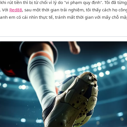
i rút tiền thì bị từ chối vì lý do "vi phạm quy định". Tôi đã từn
. Với
Red88
, sau một thời gian trải nghiệm, tôi thấy cách họ côn
 để anh em có cái nhìn thực tế, tránh mất thời gian với mấy chỗ m