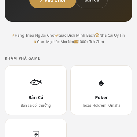
⚡ Vào Chơi
⭐
Hàng Triệu Người Chơi
✅
Giao Dịch Minh Bạch
🏆
Nhà Cái Uy Tín
📱
Chơi Mọi Lúc Mọi Nơi
🎰
1000+ Trò Chơi
KHÁM PHÁ GAME
🐟
♠
Bắn Cá
Poker
Bắn cá đổi thưởng
Texas Hold'em, Omaha
🃏