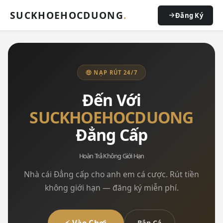
SUCKHOEHOCDUONG
.
Đăng Ký
🤑 NẠP RÚT 24/7
Đến Với
SUCKHOEHOCDUONG
Đẳng Cấp
Hoàn Trả Không Giới Hạn
Nhà cái Đẳng cấp cho anh em cá cược. Rút tiền
không giới hạn — đăng ký miễn phí.
Bắn Cá