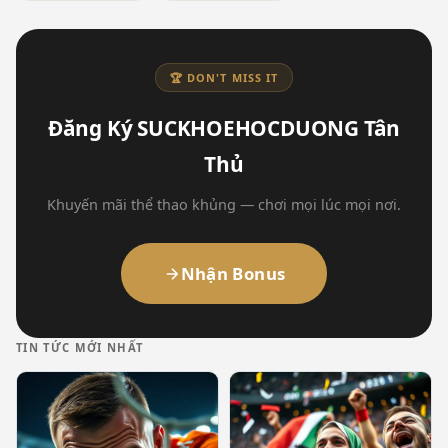
🏆 DON'T MISS IT
Đăng Ký SUCKHOEHOCDUONG Tân
Thủ
Khuyến mãi thể thao khủng — chơi mọi lúc mọi nơi.
Nhận Bonus
TIN TỨC MỚI NHẤT