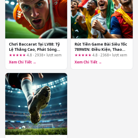
Chơi Baccarat Tại LV88: Tỷ
Rút Tiền Game Bài Siêu Tốc
Lệ Thắng Cao, Phát Sóng
789WIN: Điều Kiện, Thao
Trực Tiếp 100% – Những
Tác Và Cách Xử Lý Lệnh
★★★★★
4.8 · 2938+ lượt xem
★★★★★
4.8 · 2368+ lượt xem
Điều Cần Kiểm Chứng
Chậm
Xem Chi Tiết →
Xem Chi Tiết →