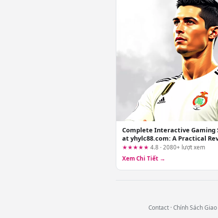
Complete Interactive Gaming 
at yhylc88.com: A Practical Re
★★★★★
4.8 · 2080+ lượt xem
Xem Chi Tiết →
Contact
·
Chính Sách Giao