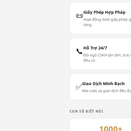
Giấy Phép Hợp Pháp
📜
Hoạt động dưới giấy phép qu
ràng.
Hỗ Trợ 24/7
📞
Đội ngũ CSKH tận tâm, trực 
đều có.
Giao Dịch Minh Bạch
✅
Mọi cược và giao dịch đều đ
CON SỐ BIẾT NÓI
1000+