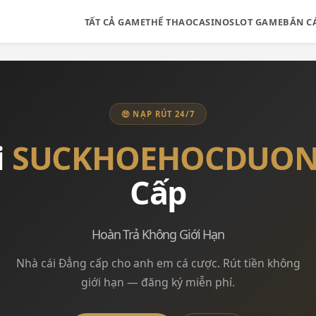
TẤT CẢ GAME
THỂ THAO
CASINO
SLOT GAME
BẮN C
🤑 NẠP RÚT 24/7
i
SUCKHOEHOCDUO
Cấp
Hoàn Trả Không Giới Hạn
Nhà cái Đẳng cấp cho anh em cá cược. Rút tiền không
giới hạn — đăng ký miễn phí.