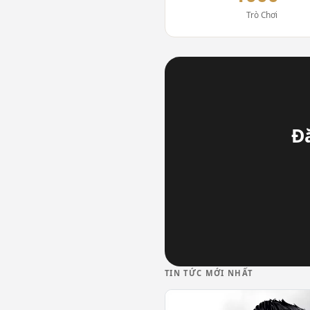
Trò Chơi
Đ
TIN TỨC MỚI NHẤT