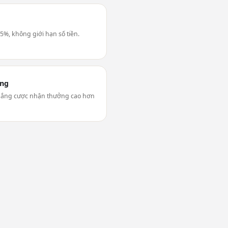
5%, không giới hạn số tiền.
ờng
 thắng cược nhận thưởng cao hơn