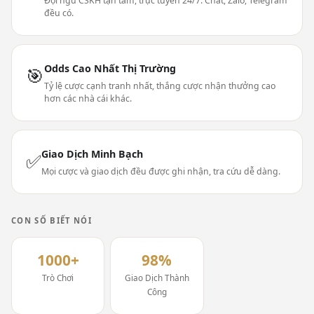
Đội ngũ CSKH tận tâm, trực tuyến 24/7. Chat, Zalo, Telegram
đều có.
Odds Cao Nhất Thị Trường
🎯
Tỷ lệ cược cạnh tranh nhất, thắng cược nhận thưởng cao
hơn các nhà cái khác.
Giao Dịch Minh Bạch
✅
Mọi cược và giao dịch đều được ghi nhận, tra cứu dễ dàng.
CON SỐ BIẾT NÓI
1000+
98%
Trò Chơi
Giao Dịch Thành
Công