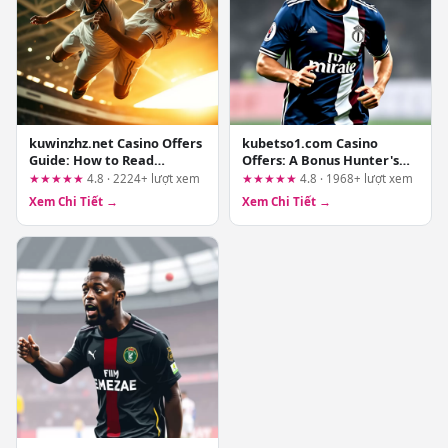
kuwinzhz.net Casino Offers
kubetso1.com Casino
Guide: How to Read
Offers: A Bonus Hunter's
Promotions Before You
Guide to What's Actually
★★★★★
4.8 · 2224+ lượt xem
★★★★★
4.8 · 1968+ lượt xem
Click Claim
Worth Claiming
Xem Chi Tiết →
Xem Chi Tiết →