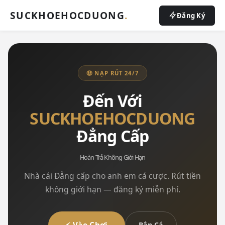
SUCKHOEHOCDUONG
.
Đăng Ký
🤑 NẠP RÚT 24/7
Đến Với
SUCKHOEHOCDUONG
Đẳng Cấp
Hoàn Trả Không Giới Hạn
Nhà cái Đẳng cấp cho anh em cá cược. Rút tiền
không giới hạn — đăng ký miễn phí.
Bắn Cá