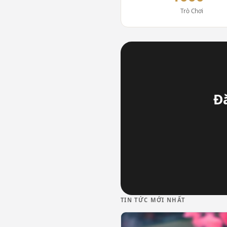
Trò Chơi
Đ
TIN TỨC MỚI NHẤT