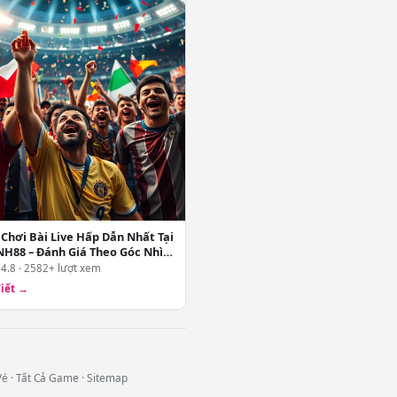
 Chơi Bài Live Hấp Dẫn Nhất Tại
NH88 – Đánh Giá Theo Góc Nhìn
t Rủi Ro
★
4.8 · 2582+ lượt xem
Tiết →
Vé
·
Tất Cả Game
·
Sitemap