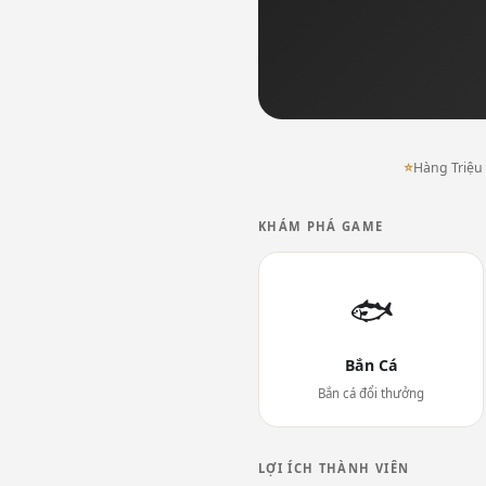
⭐
Hàng Triệu
KHÁM PHÁ GAME
🐟
Bắn Cá
Bắn cá đổi thưởng
LỢI ÍCH THÀNH VIÊN