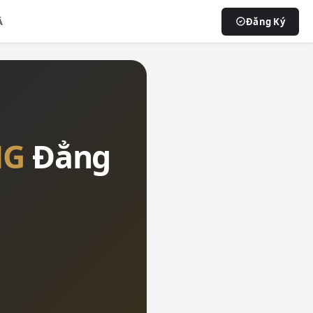
Á
Đăng Ký
NG
Đẳng