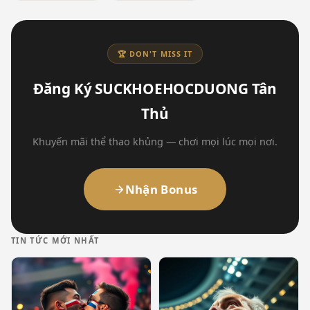
🏆 DON'T MISS IT
Đăng Ký SUCKHOEHOCDUONG Tân
Thủ
Khuyến mãi thể thao khủng — chơi mọi lúc mọi nơi.
Nhận Bonus
TIN TỨC MỚI NHẤT