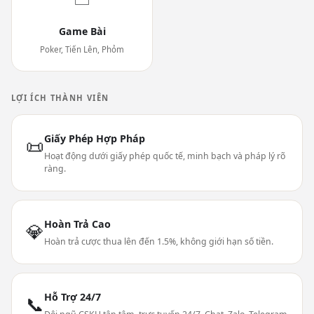
Game Bài
Poker, Tiến Lên, Phỏm
LỢI ÍCH THÀNH VIÊN
Giấy Phép Hợp Pháp
📜
Hoạt động dưới giấy phép quốc tế, minh bạch và pháp lý rõ
ràng.
Hoàn Trả Cao
💎
Hoàn trả cược thua lên đến 1.5%, không giới hạn số tiền.
Hỗ Trợ 24/7
📞