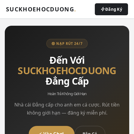
SUCKHOEHOCDUONG
.
Đăng Ký
🤑 NẠP RÚT 24/7
Đến Với
SUCKHOEHOCDUONG
Đẳng Cấp
Hoàn Trả Không Giới Hạn
Nhà cái Đẳng cấp cho anh em cá cược. Rút tiền
không giới hạn — đăng ký miễn phí.
Bắn Cá