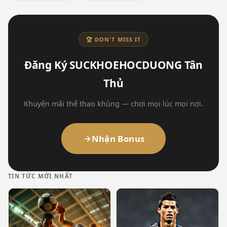
🏆 DON'T MISS IT
Đăng Ký SUCKHOEHOCDUONG Tân
Thủ
Khuyến mãi thể thao khủng — chơi mọi lúc mọi nơi.
Nhận Bonus
TIN TỨC MỚI NHẤT