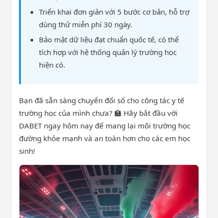
Triển khai đơn giản với 5 bước cơ bản, hỗ trợ
dùng thử miễn phí 30 ngày.
Bảo mật dữ liệu đạt chuẩn quốc tế, có thể
tích hợp với hệ thống quản lý trường học
hiện có.
Bạn đã sẵn sàng chuyển đổi số cho công tác y tế
trường học của mình chưa? 🏫 Hãy bắt đầu với
DABET ngay hôm nay để mang lại môi trường học
đường khỏe mạnh và an toàn hơn cho các em học
sinh!