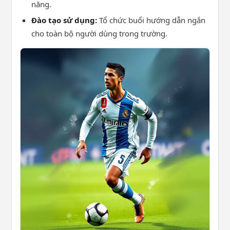
năng.
Đào tạo sử dụng:
Tổ chức buổi hướng dẫn ngắn
cho toàn bộ người dùng trong trường.