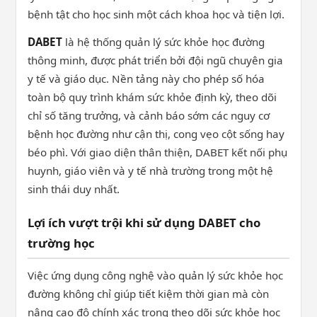
bệnh tật cho học sinh một cách khoa học và tiện lợi.
DABET
là hệ thống quản lý sức khỏe học đường
thông minh, được phát triển bởi đội ngũ chuyên gia
y tế và giáo dục. Nền tảng này cho phép số hóa
toàn bộ quy trình khám sức khỏe định kỳ, theo dõi
chỉ số tăng trưởng, và cảnh báo sớm các nguy cơ
bệnh học đường như cận thị, cong vẹo cột sống hay
béo phì. Với giao diện thân thiện, DABET kết nối phụ
huynh, giáo viên và y tế nhà trường trong một hệ
sinh thái duy nhất.
Lợi ích vượt trội khi sử dụng DABET cho
trường học
Việc ứng dụng công nghệ vào quản lý sức khỏe học
đường không chỉ giúp tiết kiệm thời gian mà còn
nâng cao độ chính xác trong theo dõi sức khỏe học