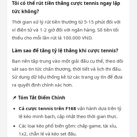
Tôi có thể rút tiền thắng cược tennis ngay lập
tức không?
Thời gian xử lý rút tiền thường từ 5-15 phút đối với
ví điện tử và 1-2 giờ đối với ngân hàng. Số tiền tối
thiểu cho mỗi lần rút là 100.000 VND.
Làm sao để tăng tỷ lệ thắng khi cược tennis?
Bạn nên tập trung vào một giải đấu cụ thể, theo dõi
sát sao tin tức chấn thương, thời tiết và lịch thi đấu.
Sử dụng dữ liệu thống kê từ các trang uy tín để đưa
ra quyết định chính xác hơn.
📌 Tóm Tắt Điểm Chính
Cá cược tennis trên F168
vận hành dựa trên tỷ
lệ kèo minh bạch, cập nhật theo thời gian thực.
Các loại kèo phổ biến gồm: chấp game, tài xỉu,
1x2, chẵn lẻ và kèo set đấu.