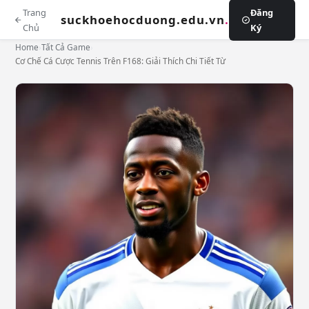
Trang
Đăng
suckhoehocduong.edu.vn
.
Chủ
Ký
Home
›
Tất Cả Game
›
Cơ Chế Cá Cược Tennis Trên F168: Giải Thích Chi Tiết Từ