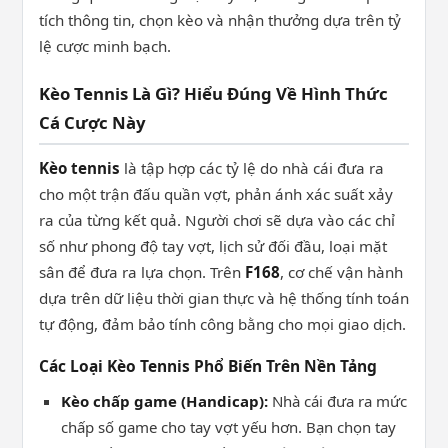
tích thông tin, chọn kèo và nhận thưởng dựa trên tỷ
lệ cược minh bạch.
Kèo Tennis Là Gì? Hiểu Đúng Về Hình Thức
Cá Cược Này
Kèo tennis
là tập hợp các tỷ lệ do nhà cái đưa ra
cho một trận đấu quần vợt, phản ánh xác suất xảy
ra của từng kết quả. Người chơi sẽ dựa vào các chỉ
số như phong độ tay vợt, lịch sử đối đầu, loại mặt
sân để đưa ra lựa chọn. Trên
F168
, cơ chế vận hành
dựa trên dữ liệu thời gian thực và hệ thống tính toán
tự động, đảm bảo tính công bằng cho mọi giao dịch.
Các Loại Kèo Tennis Phổ Biến Trên Nền Tảng
Kèo chấp game (Handicap):
Nhà cái đưa ra mức
chấp số game cho tay vợt yếu hơn. Bạn chọn tay