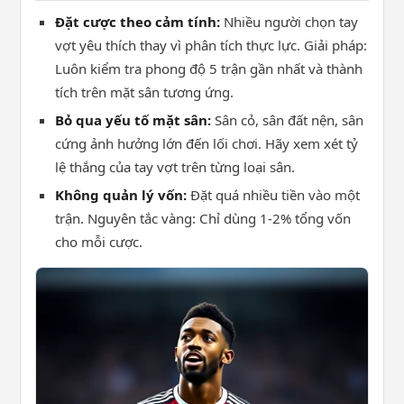
Đặt cược theo cảm tính:
Nhiều người chọn tay
vợt yêu thích thay vì phân tích thực lực. Giải pháp:
Luôn kiểm tra phong độ 5 trận gần nhất và thành
tích trên mặt sân tương ứng.
Bỏ qua yếu tố mặt sân:
Sân cỏ, sân đất nện, sân
cứng ảnh hưởng lớn đến lối chơi. Hãy xem xét tỷ
lệ thắng của tay vợt trên từng loại sân.
Không quản lý vốn:
Đặt quá nhiều tiền vào một
trận. Nguyên tắc vàng: Chỉ dùng 1-2% tổng vốn
cho mỗi cược.