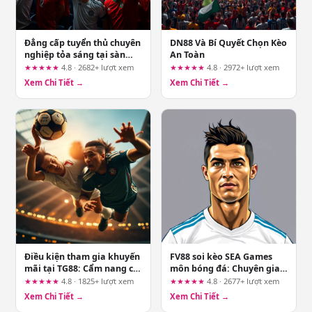
Đẳng cấp tuyển thủ chuyên
DN88 Và Bí Quyết Chọn Kèo
nghiệp tỏa sáng tại sàn
An Toàn
đấu DA88
★★★★★
4.8 · 2682+ lượt xem
★★★★★
4.8 · 2972+ lượt xem
Xem Chi Tiết →
Xem Chi Tiết →
Điều kiện tham gia khuyến
FV88 soi kèo SEA Games
mãi tại TG88: Cẩm nang chi
môn bóng đá: Chuyên gia
tiết cho người chơi mới
10 năm chỉ điểm sảnh cược
★★★★★
4.8 · 1825+ lượt xem
★★★★★
4.8 · 2677+ lượt xem
đỉnh nhất
Xem Chi Tiết →
Xem Chi Tiết →