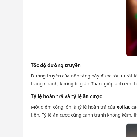
Tốc độ đường truyền
Đường truyền của nền tảng này được tối ưu rất tố
trang nhanh, không bị gián đoạn, giúp anh em the
Tỷ lệ hoàn trả và tỷ lệ ăn cược
Một điểm cộng lớn là tỷ lệ hoàn trả của
xoilac
cao
tiền. Tỷ lệ ăn cược cũng cạnh tranh không kém, t