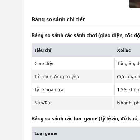
Bảng so sánh chi tiết
Bảng so sánh các sảnh chơi (giao diện, tốc độ,
Tiêu chí
Xoilac
Giao diện
Tối giản, 
Tốc độ đường truyền
Cực nhanh,
Tỷ lệ hoàn trả
1.5% khôn
Nạp/Rút
Nhanh, ph
Bảng so sánh các loại game (tỷ lệ ăn, độ khó,
Loại game