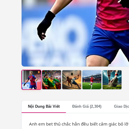
Nội Dung Bài Viết
Đánh Giá (2,304)
Giao Dị
Anh em bet thủ chắc hẳn đều biết cảm giác bỏ lỡ 