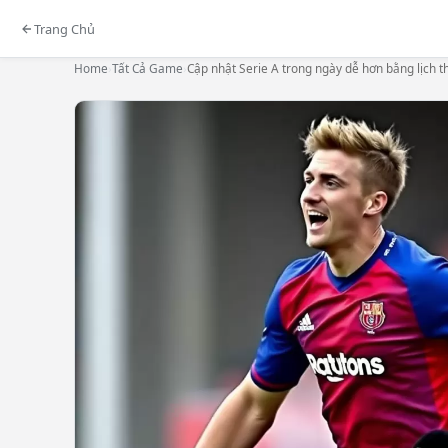
Trang Chủ
Home
›
Tất Cả Game
›
Cập nhật Serie A trong ngày dễ hơn bằng lịch t