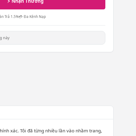
⚡ Nhận Thưởng
àn Trả 1.5%
💳 Đa Kênh Nạp
g này
hính xác. Tôi đã từng nhiều lần vào nhầm trang,