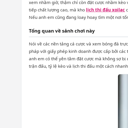
xem nhầm giờ, thậm chí còn đặt cược nhầm kèo vì
tiếp chất lượng cao, mà kho
lịch thi đấu xoilac
c
Nếu anh em cũng đang loay hoay tìm một nơi tổng 
Tổng quan về sảnh chơi này
Nói về các nền tảng cá cược và xem bóng đá trự
pháp với giấy phép kinh doanh được cấp bởi các 
anh em có thể yên tâm đặt cược mà không sợ bị q
trận đấu, tỷ lệ kèo và lịch thi đấu một cách nhan