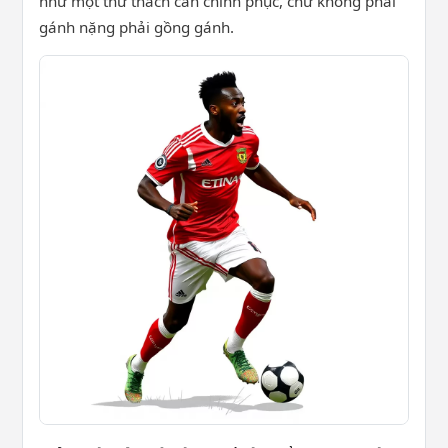
như một thử thách cần chinh phục, chứ không phải
gánh nặng phải gồng gánh.