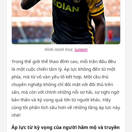
Hình minh hoạ:
sunwin
Trong thế giới thể thao đỉnh cao, mỗi trận đấu đều
là một cuộc chiến tâm lý. Áp lực không đến từ một
phía, mà từ vô vàn yếu tố kết hợp. Một cầu thủ
chuyên nghiệp không chỉ đối mặt với đối thủ trên
sân, mà còn với chính những nỗi sợ hãi, sự nghi ngờ
bản thân và kỳ vọng quá lớn từ người khác. Hãy
cùng tôi phân tích sâu hơn về những tầng áp lực này
nhé!
Áp lực từ kỳ vọng của người hâm mộ và truyền