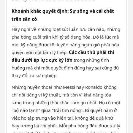
Khoảnh khắc quyết định: Sự sống và cái chết
trên sân cỏ
Hãy nghĩ về những loạt sút luân lưu cân não, những
pha bóng cuối trận khi tỷ số đang hòa. Đó là lúc mà
mọi kỹ năng được tôi luyện hàng ngàn giờ phải hòa
quyện với một tâm lý thép.
Các cầu thủ phải thi
đấu dưới áp lực cực kỳ lớn
trong những tình
huống mà chỉ một quyết định đúng hay sai cũng đủ
thay đổi cả sự nghiệp.
Những huyền thoại như Messi hay Ronaldo không
chỉ nổi tiếng vì kỹ thuật, mà còn vì khả năng tỏa
sáng trong những thời khắc cam go nhất. Họ có một
"bộ não lạnh" giữa "trái tim nóng". Bí quyết nằm ở
việc họ tập trung vào hiện tại, không để quá khứ
hay tương lai chi phối. Mỗi pha bóng đều được xử lý