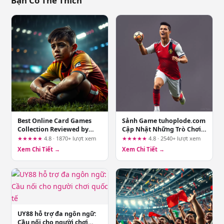
Bạn Có Thể Thích
Best Online Card Games
Sảnh Game tuhoplode.com
Collection Reviewed by
Cập Nhật Những Trò Chơi
789win.press – A
Đang Thịnh Hành
★★★★★
4.8 · 1870+ lượt xem
★★★★★
4.8 · 2540+ lượt xem
Risk‑Advisor’s Perspective
Xem Chi Tiết →
Xem Chi Tiết →
UY88 hỗ trợ đa ngôn ngữ:
Cầu nối cho người chơi