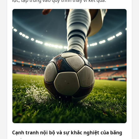
lực, tập trung vào quy trình thay vì kết quả.
Cạnh tranh nội bộ và sự khắc nghiệt của băng