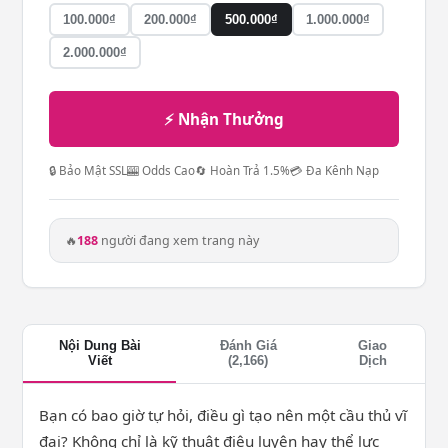
100.000₫
200.000₫
500.000₫
1.000.000₫
2.000.000₫
⚡ Nhận Thưởng
🔒 Bảo Mật SSL
🎰 Odds Cao
🔄 Hoàn Trả 1.5%
💳 Đa Kênh Nạp
🔥
188
người đang xem trang này
Nội Dung Bài
Đánh Giá
Giao
Viết
(2,166)
Dịch
Bạn có bao giờ tự hỏi, điều gì tạo nên một cầu thủ vĩ
đại? Không chỉ là kỹ thuật điêu luyện hay thể lực