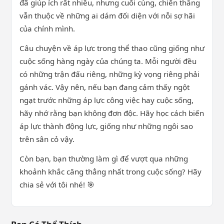
đã giúp ích rất nhiều, nhưng cuối cùng, chiến thắng
vẫn thuộc về những ai dám đối diện với nỗi sợ hãi
của chính mình.
Câu chuyện về áp lực trong thể thao cũng giống như
cuộc sống hàng ngày của chúng ta. Mỗi người đều
có những trận đấu riêng, những kỳ vọng riêng phải
gánh vác. Vậy nên, nếu bạn đang cảm thấy ngột
ngạt trước những áp lực công việc hay cuộc sống,
hãy nhớ rằng bạn không đơn độc. Hãy học cách biến
áp lực thành động lực, giống như những ngôi sao
trên sân cỏ vậy.
Còn bạn, bạn thường làm gì để vượt qua những
khoảnh khắc căng thẳng nhất trong cuộc sống? Hãy
chia sẻ với tôi nhé! 🎯