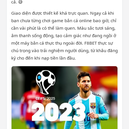
cả. 😅
Giao diện được thiết kế khá trực quan. Ngay cả khi
bạn chưa từng chơi game bắn cá online bao giờ, chỉ
cần vài phút là có thể làm quen. Màu sắc tươi sáng,
âm thanh sống động, tạo cảm giác như đang ngồi ở
một máy bắn cá thực thụ ngoài đời. F8BET thực sự
chú trọng vào trải nghiệm người dùng, từ khâu đăng
ký cho đến khi nạp tiền lần đầu.