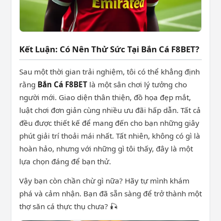
Kết Luận: Có Nên Thử Sức Tại Bắn Cá F8BET?
Sau một thời gian trải nghiệm, tôi có thể khẳng định
rằng
Bắn Cá F8BET
là một sân chơi lý tưởng cho
người mới. Giao diện thân thiện, đồ họa đẹp mắt,
luật chơi đơn giản cùng nhiều ưu đãi hấp dẫn. Tất cả
đều được thiết kế để mang đến cho bạn những giây
phút giải trí thoải mái nhất. Tất nhiên, không có gì là
hoàn hảo, nhưng với những gì tôi thấy, đây là một
lựa chọn đáng để bạn thử.
Vậy bạn còn chần chừ gì nữa? Hãy tự mình khám
phá và cảm nhận. Bạn đã sẵn sàng để trở thành một
thợ săn cá thực thụ chưa? 🎣