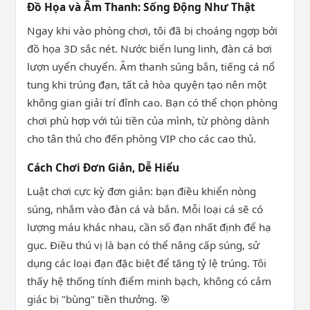
Đồ Họa và Âm Thanh: Sống Động Như Thật
Ngay khi vào phòng chơi, tôi đã bị choáng ngợp bởi
đồ họa 3D sắc nét. Nước biển lung linh, đàn cá bơi
lượn uyển chuyển. Âm thanh súng bắn, tiếng cá nổ
tung khi trúng đạn, tất cả hòa quyện tạo nên một
không gian giải trí đỉnh cao. Bạn có thể chọn phòng
chơi phù hợp với túi tiền của mình, từ phòng dành
cho tân thủ cho đến phòng VIP cho các cao thủ.
Cách Chơi Đơn Giản, Dễ Hiểu
Luật chơi cực kỳ đơn giản: bạn điều khiển nòng
súng, nhắm vào đàn cá và bắn. Mỗi loại cá sẽ có
lượng máu khác nhau, cần số đạn nhất định để hạ
gục. Điều thú vị là bạn có thể nâng cấp súng, sử
dụng các loại đạn đặc biệt để tăng tỷ lệ trúng. Tôi
thấy hệ thống tính điểm minh bạch, không có cảm
giác bị "bùng" tiền thưởng. 🎯