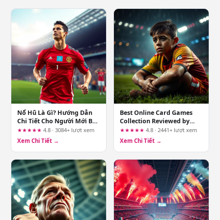
Nổ Hũ Là Gì? Hướng Dẫn
Best Online Card Games
Chi Tiết Cho Người Mới Bắt
Collection Reviewed by
Đầu
789win.press – A
★★★★★
4.8 · 3084+ lượt xem
★★★★★
4.8 · 2441+ lượt xem
Risk‑Advisor’s Perspective
Xem Chi Tiết →
Xem Chi Tiết →