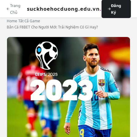
Trang
Đăng
suckhoehocduong.edu.vn
.
Chủ
Ký
Home
›
Tất Cả Game
›
Bắn Cá F8BET Cho Người Mới: Trải Nghiệm Có Gì Hay?