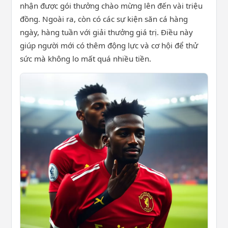
nhận được gói thưởng chào mừng lên đến vài triệu
đồng. Ngoài ra, còn có các sự kiện săn cá hàng
ngày, hàng tuần với giải thưởng giá trị. Điều này
giúp người mới có thêm động lực và cơ hội để thử
sức mà không lo mất quá nhiều tiền.