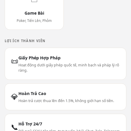
Game Bài
Poker, Tiến Lên, Phỏm
LỢI ÍCH THÀNH VIÊN
Giấy Phép Hợp Pháp
📜
Hoạt động dưới giấy phép quốc tế, minh bạch và pháp lý rõ
ràng.
Hoàn Trả Cao
💎
Hoàn trả cược thua lên đến 1.5%, không giới hạn số tiền.
Hỗ Trợ 24/7
📞