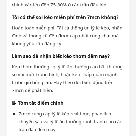
chính xác lên đến 75-80% ở các trận đấu lớn.
Tôi có thể soi kèo miễn phí trên 7mcn không?
Hoàn toàn miễn phí. Tất cả thông tin tỷ lệ kèo, nhận
định và thống kê đều được cập nhật công khai mà
không yêu cầu đăng ký.
Làm sao để nhận biết kèo thơm đêm nay?
Kèo thơm thường có tỷ lệ ăn thưởng cao bất thường
so với mức trung bình, hoặc kèo chấp giảm mạnh
trước giờ bóng lăn. Hãy theo dõi biến động trên
7mcn để phát hiện.
📝 Tóm tắt điểm chính
7mcn cung cấp tỷ lệ kèo real-time, phân tích
chuyên sâu và tỷ lệ ăn thưởng cạnh tranh cho các
trận đấu đêm nay.