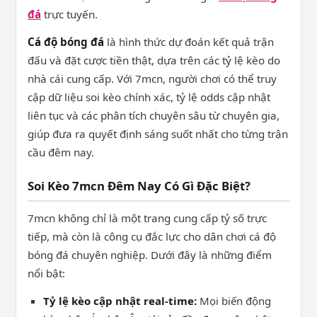
đá
trực tuyến.
Cá độ bóng đá
là hình thức dự đoán kết quả trận
đấu và đặt cược tiền thật, dựa trên các tỷ lệ kèo do
nhà cái cung cấp. Với 7mcn, người chơi có thể truy
cập dữ liệu soi kèo chính xác, tỷ lệ odds cập nhật
liên tục và các phân tích chuyên sâu từ chuyên gia,
giúp đưa ra quyết định sáng suốt nhất cho từng trận
cầu đêm nay.
Soi Kèo 7mcn Đêm Nay Có Gì Đặc Biệt?
7mcn không chỉ là một trang cung cấp tỷ số trực
tiếp, mà còn là công cụ đắc lực cho dân chơi cá độ
bóng đá chuyên nghiệp. Dưới đây là những điểm
nổi bật:
Tỷ lệ kèo cập nhật real-time:
Mọi biến động