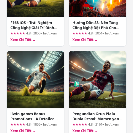
F168 iOS – Trải Nghiệm
Hướng Dẫn S8: Nền Tảng
Công Nghệ Giải Trí Đinh
Công Nghệ Đột Phá Cho
Cao Ngay Trên Tay Bạn
Sức Khỏe Học Đường
★★★★★
4.8 · 2850+ lượt xem
★★★★★
4.8 · 3051+ lượt xem
Xem Chi Tiết →
Xem Chi Tiết →
llwin.games Bonus
Pengundian Grup Piala
Promotions – A Detailed
Dunia Resmi: Momen yang
Breakdown of Latest
Paling Dinantikan Sepak
★★★★★
4.8 · 1855+ lượt xem
★★★★★
4.8 · 2161+ lượt xem
Offers and Rewards
Bola Dunia
Xem Chi Tiết →
Xem Chi Tiết →