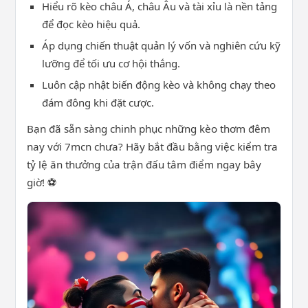
Hiểu rõ kèo châu Á, châu Âu và tài xỉu là nền tảng
để đọc kèo hiệu quả.
Áp dụng chiến thuật quản lý vốn và nghiên cứu kỹ
lưỡng để tối ưu cơ hội thắng.
Luôn cập nhật biến động kèo và không chạy theo
đám đông khi đặt cược.
Bạn đã sẵn sàng chinh phục những kèo thơm đêm
nay với 7mcn chưa? Hãy bắt đầu bằng việc kiểm tra
tỷ lệ ăn thưởng của trận đấu tâm điểm ngay bây
giờ! ⚽