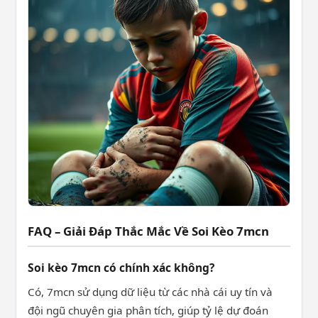
FAQ – Giải Đáp Thắc Mắc Về Soi Kèo 7mcn
Soi kèo 7mcn có chính xác không?
Có, 7mcn sử dụng dữ liệu từ các nhà cái uy tín và
đội ngũ chuyên gia phân tích, giúp tỷ lệ dự đoán