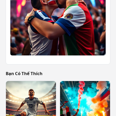
Bạn Có Thể Thích