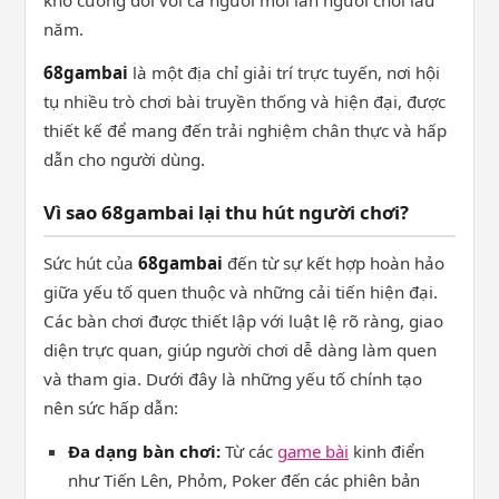
khó cưỡng đối với cả người mới lẫn người chơi lâu
năm.
68gambai
là một địa chỉ giải trí trực tuyến, nơi hội
tụ nhiều trò chơi bài truyền thống và hiện đại, được
thiết kế để mang đến trải nghiệm chân thực và hấp
dẫn cho người dùng.
Vì sao 68gambai lại thu hút người chơi?
Sức hút của
68gambai
đến từ sự kết hợp hoàn hảo
giữa yếu tố quen thuộc và những cải tiến hiện đại.
Các bàn chơi được thiết lập với luật lệ rõ ràng, giao
diện trực quan, giúp người chơi dễ dàng làm quen
và tham gia. Dưới đây là những yếu tố chính tạo
nên sức hấp dẫn:
Đa dạng bàn chơi:
Từ các
game bài
kinh điển
như Tiến Lên, Phỏm, Poker đến các phiên bản