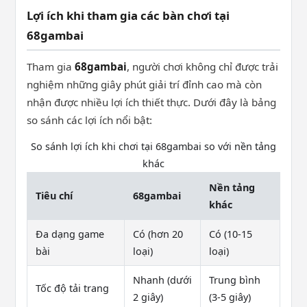
Lợi ích khi tham gia các bàn chơi tại
68gambai
Tham gia
68gambai
, người chơi không chỉ được trải
nghiệm những giây phút giải trí đỉnh cao mà còn
nhận được nhiều lợi ích thiết thực. Dưới đây là bảng
so sánh các lợi ích nổi bật:
So sánh lợi ích khi chơi tại 68gambai so với nền tảng
khác
Nền tảng
Tiêu chí
68gambai
khác
Đa dạng game
Có (hơn 20
Có (10-15
bài
loại)
loại)
Nhanh (dưới
Trung bình
Tốc độ tải trang
2 giây)
(3-5 giây)