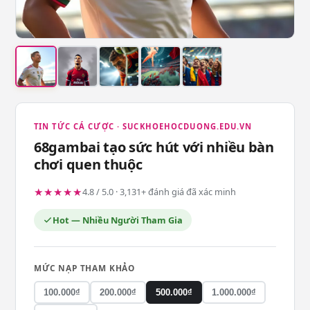
TIN TỨC CÁ CƯỢC · SUCKHOEHOCDUONG.EDU.VN
68gambai tạo sức hút với nhiều bàn
chơi quen thuộc
★★★★★
4.8 / 5.0 · 3,131+ đánh giá đã xác minh
Hot — Nhiều Người Tham Gia
MỨC NẠP THAM KHẢO
100.000₫
200.000₫
500.000₫
1.000.000₫