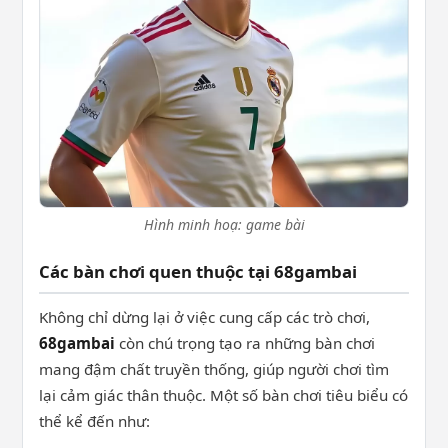
Hình minh hoạ: game bài
Các bàn chơi quen thuộc tại 68gambai
Không chỉ dừng lại ở việc cung cấp các trò chơi,
68gambai
còn chú trọng tạo ra những bàn chơi
mang đậm chất truyền thống, giúp người chơi tìm
lại cảm giác thân thuộc. Một số bàn chơi tiêu biểu có
thể kể đến như: