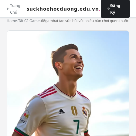
Trang
Đăng
suckhoehocduong.edu.vn
.
Chủ
Ký
Home
›
Tất Cả Game
›
68gambai tạo sức hút với nhiều bàn chơi quen thuộc