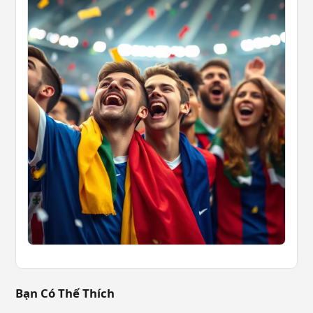
Bạn Có Thể Thích