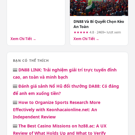
DN88 Và Bí Quyết Chọn Kèo
An Toàn
★★★★★
4.8 · 2469+ lượt xem
Xem Chi Tiết →
Xem Chi Tiết →
BẠN CÓ THỂ THÍCH
🎰
DN88 LINK: Trải nghiệm giải trí trực tuyến đỉnh
cao, an toàn và minh bạch
🎰
Đánh giá sảnh Nổ Hũ đổi thưởng DA88: Có đáng
để anh em xuống tiền?
🎰
How to Organize Sports Research More
Effectively with Keonhacaionline.net: An
Independent Review
🎰
The Best Casino Missions on hz88.ac: A UX
Review of What Holds Up and What to Verify