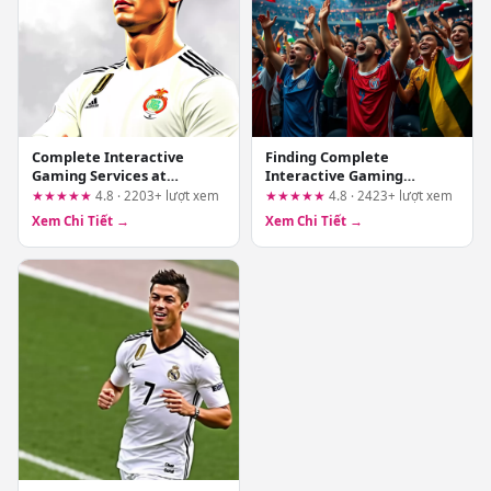
Complete Interactive
Finding Complete
Gaming Services at
Interactive Gaming
yhylc88.com: A Practical
Services: A UX Review of
★★★★★
4.8 · 2203+ lượt xem
★★★★★
4.8 · 2423+ lượt xem
Review
go99sv.com
Xem Chi Tiết →
Xem Chi Tiết →