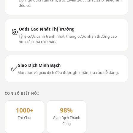
Đội ngũ CSKH tận tâm, trực tuyến 24/7. Chat, Zalo, Telegram
đều có.
Odds Cao Nhất Thị Trường
🎯
Tỷ lệ cược cạnh tranh nhất, thắng cược nhận thưởng cao
hơn các nhà cái khác.
Giao Dịch Minh Bạch
✅
Mọi cược và giao dịch đều được ghi nhận, tra cứu dễ dàng.
CON SỐ BIẾT NÓI
1000+
98%
Trò Chơi
Giao Dịch Thành
Công