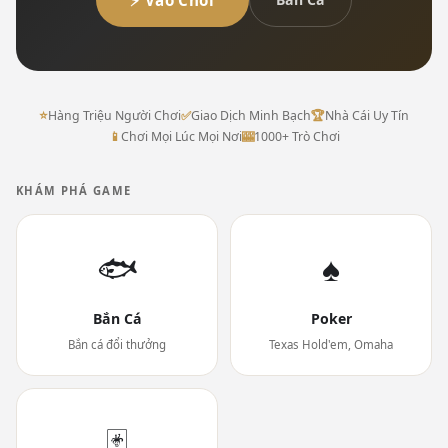
⚡ Vào Chơi
⭐
Hàng Triệu Người Chơi
✅
Giao Dịch Minh Bạch
🏆
Nhà Cái Uy Tín
📱
Chơi Mọi Lúc Mọi Nơi
🎰
1000+ Trò Chơi
KHÁM PHÁ GAME
🐟
♠
Bắn Cá
Poker
Bắn cá đổi thưởng
Texas Hold'em, Omaha
🃏