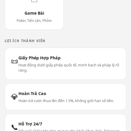
Game Bài
Poker, Tiến Lên, Phỏm
LỢI ÍCH THÀNH VIÊN
Giấy Phép Hợp Pháp
📜
Hoạt động dưới giấy phép quốc tế, minh bạch và pháp lý rõ
ràng.
Hoàn Trả Cao
💎
Hoàn trả cược thua lên đến 1.5%, không giới hạn số tiền.
Hỗ Trợ 24/7
📞