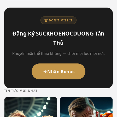
🏆 DON'T MISS IT
Đăng Ký SUCKHOEHOCDUONG Tân
Thủ
Khuyến mãi thể thao khủng — chơi mọi lúc mọi nơi.
Nhận Bonus
TIN TỨC MỚI NHẤT