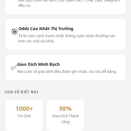
Đội ngũ CSKH tận tâm, trực tuyến 24/7. Chat, Zalo, Telegram
đều có.
Odds Cao Nhất Thị Trường
🎯
Tỷ lệ cược cạnh tranh nhất, thắng cược nhận thưởng cao
hơn các nhà cái khác.
Giao Dịch Minh Bạch
✅
Mọi cược và giao dịch đều được ghi nhận, tra cứu dễ dàng.
CON SỐ BIẾT NÓI
1000+
98%
Trò Chơi
Giao Dịch Thành
Công